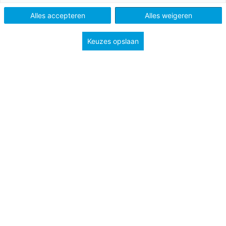
Schooltype
Bovenbouw vmbo
Alles accepteren
Alles weigeren
Onderwerp
Verzorgingsstaat
Keuzes opslaan