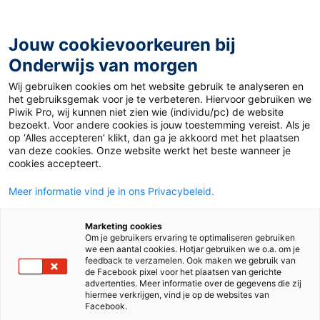
Ga
naar
de
Jouw cookievoorkeuren bij
inhoud
Onderwijs van morgen
Wij gebruiken cookies om het website gebruik te analyseren en
Home
»
Materiaal 12+
»
“De UV-index is nu 7, daarom lig ik
het gebruiksgemak voor je te verbeteren. Hiervoor gebruiken we
hier”
Piwik Pro, wij kunnen niet zien wie (individu/pc) de website
bezoekt. Voor andere cookies is jouw toestemming vereist. Als je
op ‘Alles accepteren’ klikt, dan ga je akkoord met het plaatsen
2 juni 2026
Door
Helke van den Oord
van deze cookies. Onze website werkt het beste wanneer je
“De UV-index is nu
cookies accepteert.
Meer informatie vind je in ons Privacybeleid.
7, daarom lig ik hier”
Marketing cookies
Om je gebruikers ervaring te optimaliseren gebruiken
we een aantal cookies. Hotjar gebruiken we o.a. om je
VO
feedback te verzamelen. Ook maken we gebruik van
de Facebook pixel voor het plaatsen van gerichte
advertenties. Meer informatie over de gegevens die zij
hiermee verkrijgen, vind je op de websites van
Vak
Maatschappijleer
Facebook.