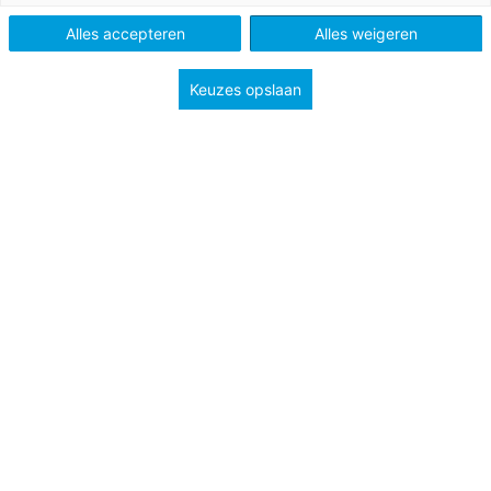
Methode
Pluspunt 3
Alles accepteren
Alles weigeren
Type
Lessuggesties
Keuzes opslaan
Onderwerp
Bewerkingen
Seizoenen
Groep
8
Tags
Aftrekken
Delen
Optellen
Vermenigvuldigen
Zomer