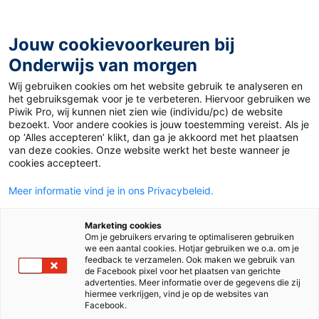
Ga
naar
de
Jouw cookievoorkeuren bij
inhoud
Onderwijs van morgen
Wij gebruiken cookies om het website gebruik te analyseren en
Home
»
Materiaal PO
»
Werkbladen Zomerkriebels
het gebruiksgemak voor je te verbeteren. Hiervoor gebruiken we
Piwik Pro, wij kunnen niet zien wie (individu/pc) de website
bezoekt. Voor andere cookies is jouw toestemming vereist. Als je
21 mei 2013
Door
Suze Hodzelmans
op ‘Alles accepteren’ klikt, dan ga je akkoord met het plaatsen
Werkbladen
van deze cookies. Onze website werkt het beste wanneer je
cookies accepteert.
Zomerkriebels
Meer informatie vind je in ons Privacybeleid.
Marketing cookies
Om je gebruikers ervaring te optimaliseren gebruiken
PO
we een aantal cookies. Hotjar gebruiken we o.a. om je
feedback te verzamelen. Ook maken we gebruik van
de Facebook pixel voor het plaatsen van gerichte
advertenties. Meer informatie over de gegevens die zij
Vak
Rekenen
hiermee verkrijgen, vind je op de websites van
Facebook.