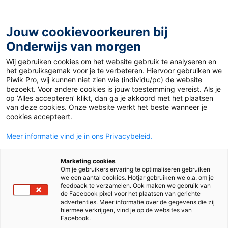
Ga
naar
de
Jouw cookievoorkeuren bij
inhoud
Onderwijs van morgen
Wij gebruiken cookies om het website gebruik te analyseren en
Home
»
Materiaal PO
»
Tijd in de dierentuin
het gebruiksgemak voor je te verbeteren. Hiervoor gebruiken we
Piwik Pro, wij kunnen niet zien wie (individu/pc) de website
bezoekt. Voor andere cookies is jouw toestemming vereist. Als je
21 augustus 2017
Door
Suze Hodzelmans
op ‘Alles accepteren’ klikt, dan ga je akkoord met het plaatsen
Tijd in de dierentuin
van deze cookies. Onze website werkt het beste wanneer je
cookies accepteert.
Meer informatie vind je in ons Privacybeleid.
PO
Marketing cookies
Om je gebruikers ervaring te optimaliseren gebruiken
we een aantal cookies. Hotjar gebruiken we o.a. om je
Vak
Rekenen
feedback te verzamelen. Ook maken we gebruik van
de Facebook pixel voor het plaatsen van gerichte
advertenties. Meer informatie over de gegevens die zij
Methode
Pluspunt 3
hiermee verkrijgen, vind je op de websites van
Facebook.
Type
Lessuggesties