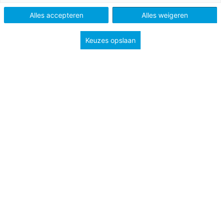
Alles accepteren
Alles weigeren
Onderwerp
Meten en meetkunde
Keuzes opslaan
Groep
5
Tags
Tijd