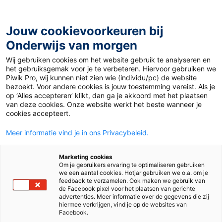
Ga
naar
de
Jouw cookievoorkeuren bij
inhoud
Onderwijs van morgen
Wij gebruiken cookies om het website gebruik te analyseren en
Home
»
Materiaal PO
»
Station Zuid
het gebruiksgemak voor je te verbeteren. Hiervoor gebruiken we
Ouderavondpresentatie
Piwik Pro, wij kunnen niet zien wie (individu/pc) de website
bezoekt. Voor andere cookies is jouw toestemming vereist. Als je
op ‘Alles accepteren’ klikt, dan ga je akkoord met het plaatsen
30 september 2015
Door
Suze Hodzelmans
van deze cookies. Onze website werkt het beste wanneer je
Station Zuid
cookies accepteert.
Meer informatie vind je in ons Privacybeleid.
Ouderavondpresent
Marketing cookies
atie
Om je gebruikers ervaring te optimaliseren gebruiken
we een aantal cookies. Hotjar gebruiken we o.a. om je
feedback te verzamelen. Ook maken we gebruik van
de Facebook pixel voor het plaatsen van gerichte
advertenties. Meer informatie over de gegevens die zij
PO
hiermee verkrijgen, vind je op de websites van
Facebook.