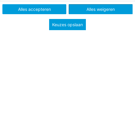
Alles accepteren
Alles weigeren
Vak
Voortgezet technisch lezen
Methode
Station Zuid
Keuzes opslaan
Type
Handig bij je les
Groep
4