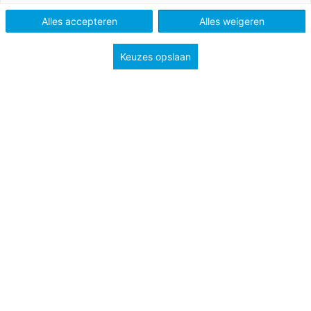
Type
Lessuggesties
Alles accepteren
Alles weigeren
Onderwerp
Verbanden
Keuzes opslaan
Groep
5