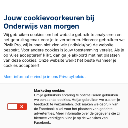
Ga
naar
de
Jouw cookievoorkeuren bij
inhoud
Onderwijs van morgen
Wij gebruiken cookies om het website gebruik te analyseren en
Home
»
Materiaal PO
»
Rekenen op Koningsdag
het gebruiksgemak voor je te verbeteren. Hiervoor gebruiken we
Piwik Pro, wij kunnen niet zien wie (individu/pc) de website
bezoekt. Voor andere cookies is jouw toestemming vereist. Als je
Rekenen op
op ‘Alles accepteren’ klikt, dan ga je akkoord met het plaatsen
van deze cookies. Onze website werkt het beste wanneer je
cookies accepteert.
Koningsdag
Meer informatie vind je in ons Privacybeleid.
PO
Marketing cookies
Om je gebruikers ervaring te optimaliseren gebruiken
we een aantal cookies. Hotjar gebruiken we o.a. om je
feedback te verzamelen. Ook maken we gebruik van
de Facebook pixel voor het plaatsen van gerichte
Vak
Rekenen
advertenties. Meer informatie over de gegevens die zij
hiermee verkrijgen, vind je op de websites van
Methode
De wereld in getallen 4
Facebook.