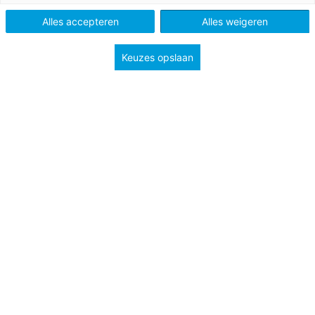
Methode
Argus Clou Natuur en techniek
Alles accepteren
Alles weigeren
Type
Lessuggesties
Keuzes opslaan
Onderwerp
Creatief
Groep
6