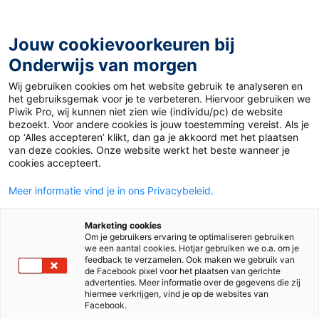
Ga
naar
de
Jouw cookievoorkeuren bij
inhoud
Onderwijs van morgen
Wij gebruiken cookies om het website gebruik te analyseren en
Home
»
Materiaal PO
»
Planetenstelsel namaken
het gebruiksgemak voor je te verbeteren. Hiervoor gebruiken we
Piwik Pro, wij kunnen niet zien wie (individu/pc) de website
bezoekt. Voor andere cookies is jouw toestemming vereist. Als je
30 september 2014
Door
Suze Hodzelmans
op ‘Alles accepteren’ klikt, dan ga je akkoord met het plaatsen
Planetenstelsel
van deze cookies. Onze website werkt het beste wanneer je
cookies accepteert.
namaken
Meer informatie vind je in ons Privacybeleid.
Marketing cookies
Om je gebruikers ervaring te optimaliseren gebruiken
PO
we een aantal cookies. Hotjar gebruiken we o.a. om je
feedback te verzamelen. Ook maken we gebruik van
de Facebook pixel voor het plaatsen van gerichte
advertenties. Meer informatie over de gegevens die zij
Vak
Natuur en techniek
hiermee verkrijgen, vind je op de websites van
Facebook.