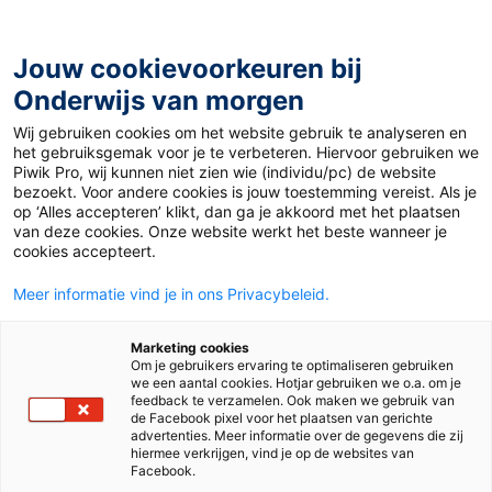
Ga
naar
de
Jouw cookievoorkeuren bij
inhoud
Onderwijs van morgen
Wij gebruiken cookies om het website gebruik te analyseren en
Home
»
Materiaal PO
»
Michiel de Ruyter, De atlas major
het gebruiksgemak voor je te verbeteren. Hiervoor gebruiken we
van Blaeu en Multatuli
Piwik Pro, wij kunnen niet zien wie (individu/pc) de website
bezoekt. Voor andere cookies is jouw toestemming vereist. Als je
op ‘Alles accepteren’ klikt, dan ga je akkoord met het plaatsen
21 oktober 2015
Door
Suze Hodzelmans
van deze cookies. Onze website werkt het beste wanneer je
Michiel de Ruyter,
cookies accepteert.
Meer informatie vind je in ons Privacybeleid.
De atlas major van
Marketing cookies
Blaeu en Multatuli
Om je gebruikers ervaring te optimaliseren gebruiken
we een aantal cookies. Hotjar gebruiken we o.a. om je
feedback te verzamelen. Ook maken we gebruik van
de Facebook pixel voor het plaatsen van gerichte
advertenties. Meer informatie over de gegevens die zij
PO
hiermee verkrijgen, vind je op de websites van
Facebook.