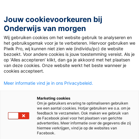
Ga
naar
de
Jouw cookievoorkeuren bij
inhoud
Onderwijs van morgen
Wij gebruiken cookies om het website gebruik te analyseren en
Home
»
Materiaal PO
»
Meer doen met het rijtjesboek
het gebruiksgemak voor je te verbeteren. Hiervoor gebruiken we
Piwik Pro, wij kunnen niet zien wie (individu/pc) de website
bezoekt. Voor andere cookies is jouw toestemming vereist. Als je
16 oktober 2014
Door
Suze Hodzelmans
op ‘Alles accepteren’ klikt, dan ga je akkoord met het plaatsen
Meer doen met het
van deze cookies. Onze website werkt het beste wanneer je
cookies accepteert.
rijtjesboek
Meer informatie vind je in ons Privacybeleid.
Marketing cookies
Om je gebruikers ervaring te optimaliseren gebruiken
PO
we een aantal cookies. Hotjar gebruiken we o.a. om je
feedback te verzamelen. Ook maken we gebruik van
de Facebook pixel voor het plaatsen van gerichte
advertenties. Meer informatie over de gegevens die zij
Vak
Aanvankelijk lezen
hiermee verkrijgen, vind je op de websites van
Facebook.