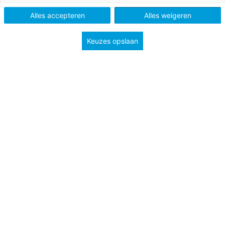
Methode
Lijn 3
Alles accepteren
Alles weigeren
Type
Lessuggesties
Keuzes opslaan
Onderwerp
Creatief
Leesbevordering
Groep
3
Tags
Kleurplaat