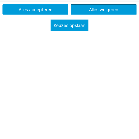
Type
Lessuggesties
Alles accepteren
Alles weigeren
Onderwerp
Breuken
Keuzes opslaan
Groep
7