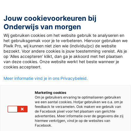
Ga
naar
de
Jouw cookievoorkeuren bij
inhoud
Onderwijs van morgen
Wij gebruiken cookies om het website gebruik te analyseren en
Home
»
Materiaal PO
»
Koud? Kwestie van wennen
het gebruiksgemak voor je te verbeteren. Hiervoor gebruiken we
Piwik Pro, wij kunnen niet zien wie (individu/pc) de website
bezoekt. Voor andere cookies is jouw toestemming vereist. Als je
8 januari 2019
Door
de redactie
op ‘Alles accepteren’ klikt, dan ga je akkoord met het plaatsen
Koud? Kwestie van
van deze cookies. Onze website werkt het beste wanneer je
cookies accepteert.
wennen
Meer informatie vind je in ons Privacybeleid.
Marketing cookies
Om je gebruikers ervaring te optimaliseren gebruiken
PO
we een aantal cookies. Hotjar gebruiken we o.a. om je
feedback te verzamelen. Ook maken we gebruik van
de Facebook pixel voor het plaatsen van gerichte
advertenties. Meer informatie over de gegevens die zij
Vak
Aardrijkskunde
hiermee verkrijgen, vind je op de websites van
Facebook.