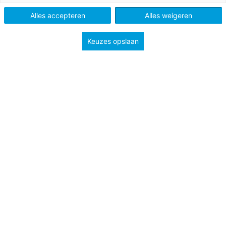
Methode
Argus Clou Aardrijkskunde
Meander 1
Alles accepteren
Alles weigeren
Meander 2
Type
Lessuggesties
Keuzes opslaan
Onderwerp
Ontdekken
Groep
6
7
Tags
Onderzoeken