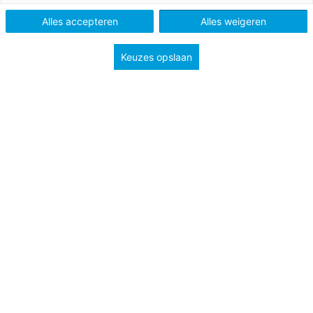
Alles accepteren
Alles weigeren
Keuzes opslaan
1 juni 2026
Goed voorbereid op het nieuwe schooljaar
met Naut, Meander en Brandaan
Alles voor een goed begin van het schooljaar
met Naut, Meander en Brandaan.
PO
Bekijk