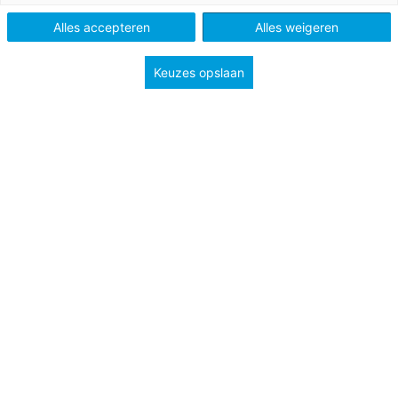
Type
Planningen
Alles accepteren
Alles weigeren
Groep
3
Keuzes opslaan