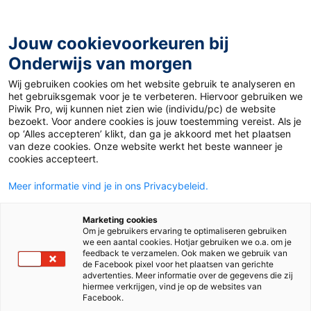
Ga
naar
de
Jouw cookievoorkeuren bij
inhoud
Onderwijs van morgen
Wij gebruiken cookies om het website gebruik te analyseren en
Home
»
Materiaal PO
»
Jaarplanning Klinkers 2
het gebruiksgemak voor je te verbeteren. Hiervoor gebruiken we
Piwik Pro, wij kunnen niet zien wie (individu/pc) de website
bezoekt. Voor andere cookies is jouw toestemming vereist. Als je
Jaarplanning
op ‘Alles accepteren’ klikt, dan ga je akkoord met het plaatsen
van deze cookies. Onze website werkt het beste wanneer je
cookies accepteert.
Klinkers 2
Meer informatie vind je in ons Privacybeleid.
PO
Marketing cookies
Om je gebruikers ervaring te optimaliseren gebruiken
we een aantal cookies. Hotjar gebruiken we o.a. om je
feedback te verzamelen. Ook maken we gebruik van
de Facebook pixel voor het plaatsen van gerichte
Vak
Schrijven
advertenties. Meer informatie over de gegevens die zij
hiermee verkrijgen, vind je op de websites van
Methode
Klinkers 2
Facebook.