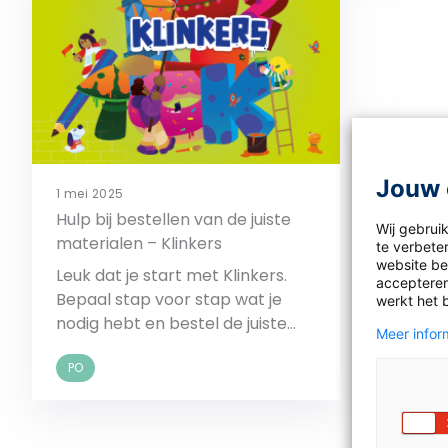
Jouw 
1 mei 2025
Hulp bij bestellen van de juiste
Wij gebrui
materialen – Klinkers
te verbeter
website bez
Leuk dat je start met Klinkers.
accepteren
Bepaal stap voor stap wat je
werkt het 
nodig hebt en bestel de juiste
Meer inform
materialen van Klinkers
PO
eenvoudig.
Bekijk