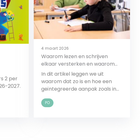
4 maart 2026
Waarom lezen en schrijven
elkaar versterken en waarom
dat zo belangrijk is
In dit artikel leggen we uit
rs 2 per
waarom dat zo is en hoe een
026-2027.
geïntegreerde aanpak zoals in
Lijn 3 en Klinkers deze
PO
versterking optimaal benut.
Bekijk