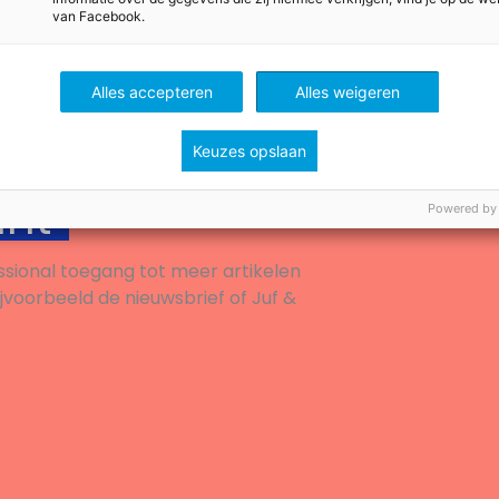
van Facebook.
Alles accepteren
Alles weigeren
g
Keuzes opslaan
unt
Powered by
ssional toegang tot meer artikelen
ijvoorbeeld de nieuwsbrief of Juf &