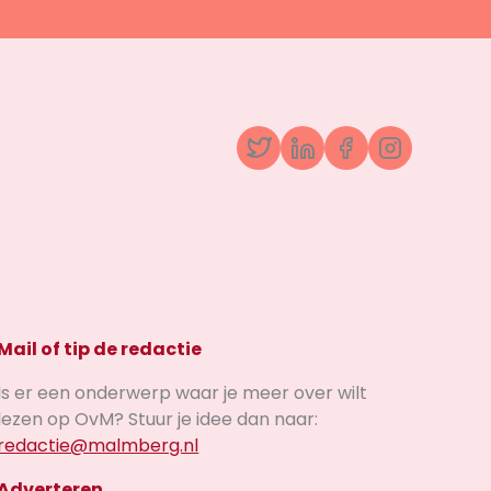
Twitter
LinkedIn
Facebook
Instagr
Mail of tip de redactie
Is er een onderwerp waar je meer over wilt
lezen op OvM? Stuur je idee dan naar:
redactie@malmberg.nl
Adverteren