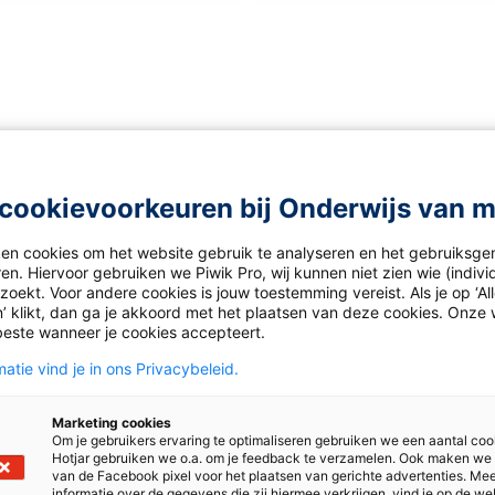
cookievoorkeuren bij Onderwijs van 
ken cookies om het website gebruik te analyseren en het gebruiksge
en. Hiervoor gebruiken we Piwik Pro, wij kunnen niet zien wie (indiv
oekt. Voor andere cookies is jouw toestemming vereist. Als je op ‘Al
’ klikt, dan ga je akkoord met het plaatsen van deze cookies. Onze 
beste wanneer je cookies accepteert.
atie vind je in ons Privacybeleid.
Marketing cookies
Om je gebruikers ervaring te optimaliseren gebruiken we een aantal coo
Hotjar gebruiken we o.a. om je feedback te verzamelen. Ook maken we
van de Facebook pixel voor het plaatsen van gerichte advertenties. Me
informatie over de gegevens die zij hiermee verkrijgen, vind je op de we