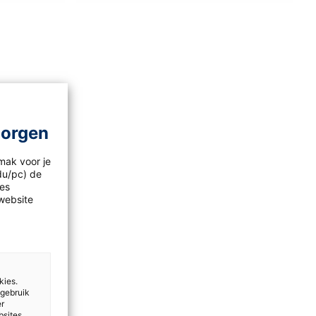
morgen
mak voor je
idu/pc) de
les
website
kies.
 gebruik
er
bsites