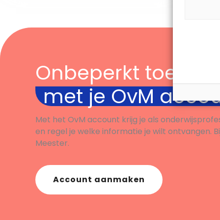
Onbeperkt toegan
met je OvM acco
Met het OvM account krijg je als onderwijsprofe
en regel je welke informatie je wilt ontvangen. B
Meester.
Account aanmaken