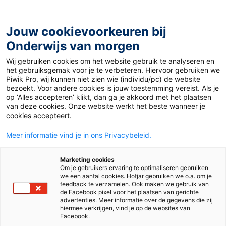
Ga
naar
de
Jouw cookievoorkeuren bij
inhoud
Onderwijs van morgen
Wij gebruiken cookies om het website gebruik te analyseren en
Home
»
Materiaal PO
»
Beleef Station Zuid met De
het gebruiksgemak voor je te verbeteren. Hiervoor gebruiken we
Brandweerclub!
Piwik Pro, wij kunnen niet zien wie (individu/pc) de website
bezoekt. Voor andere cookies is jouw toestemming vereist. Als je
op ‘Alles accepteren’ klikt, dan ga je akkoord met het plaatsen
8 februari 2018
Door
Suze Hodzelmans
van deze cookies. Onze website werkt het beste wanneer je
Beleef Station Zuid
cookies accepteert.
Meer informatie vind je in ons Privacybeleid.
met De
Marketing cookies
Brandweerclub!
Om je gebruikers ervaring te optimaliseren gebruiken
we een aantal cookies. Hotjar gebruiken we o.a. om je
feedback te verzamelen. Ook maken we gebruik van
de Facebook pixel voor het plaatsen van gerichte
advertenties. Meer informatie over de gegevens die zij
PO
hiermee verkrijgen, vind je op de websites van
Facebook.