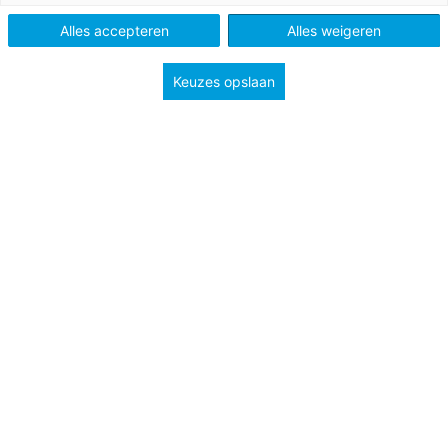
Alles accepteren
Alles weigeren
Vak
Voortgezet technisch lezen
Methode
Station Zuid
Keuzes opslaan
Type
Handig bij je les
Groep
4
5
6
7
8