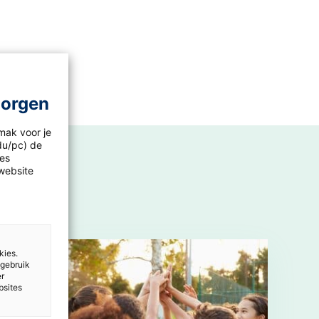
morgen
mak voor je
idu/pc) de
les
website
kies.
 gebruik
er
bsites