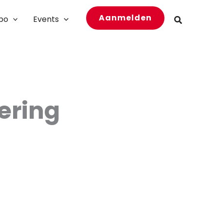
Aanmelden
bo
Events
Zoeken
ering