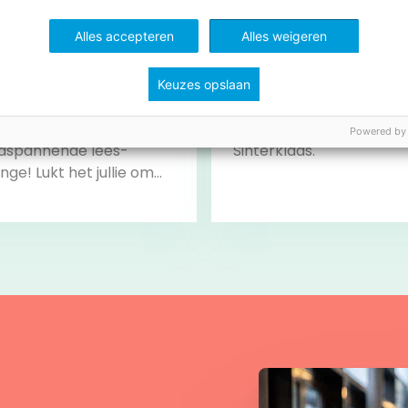
Alles accepteren
Alles weigeren
Keuzes opslaan
ingo
Lijn 3: aftellen naar de Si
ee aan de
Aftelkalender naar
Powered by
dspannende lees-
Sinterklaas.
nge! Lukt het jullie om
hallenges te
engen? Klaar voor de
… LEES!
Bekijk
Bekijk