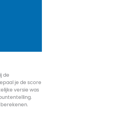
j de
epaal je de score
lijke versie was
puntentelling.
r berekenen.