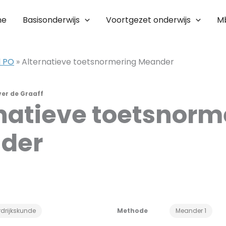
me
Basisonderwijs
Voortgezet onderwijs
M
l PO
»
Alternatieve toetsnormering Meander
ver de Graaff
natieve toetsnorm
der
drijkskunde
Methode
Meander 1