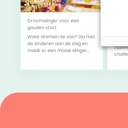
Droomslinger voor een
gouden start
Leesb
Waar dromen ze van? Ga met
Doe m
de kinderen aan de slag en
razen
maak er een mooie slinger
challe
van om het lokaal mee te
alle c
versieren.
volbr
start 
Bekijk