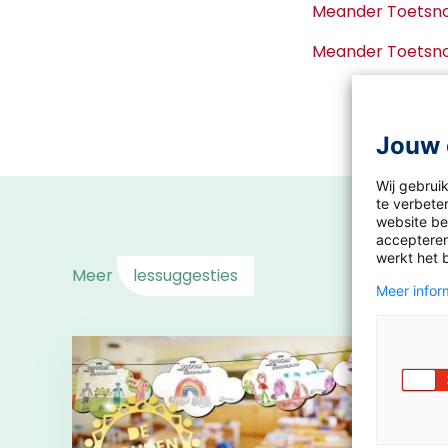
Meander Toetsn
Meander Toetsn
Jouw 
Wij gebrui
te verbeter
website bez
accepteren
werkt het 
Meer
lessuggesties
Meer inform