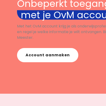
Onbeperkt toegan
met je OvM acco
Met het OvM account krijg je als onderwijsprofe
en regel je welke informatie je wilt ontvangen. B
Meester.
Account aanmaken