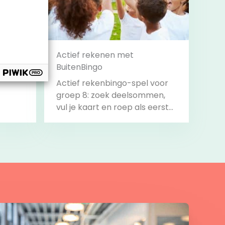
nt
Actief rekenen met
BuitenBingo
Actief rekenbingo-spel voor
groep 8: zoek deelsommen,
vul je kaart en roep als eerste
‘Bingo!’.
Bekijk