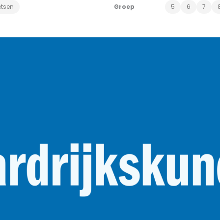
etsen
Groep
5
6
7