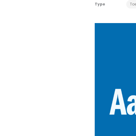
Type
To