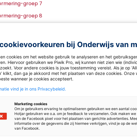
ormering-groep 7
ormering-groep 8
cookievoorkeuren bij Onderwijs van 
ken cookies om het website gebruik te analyseren en het gebruiksge
en. Hiervoor gebruiken we Piwik Pro, wij kunnen niet zien wie (indiv
oekt. Voor andere cookies is jouw toestemming vereist. Als je op ‘Al
’ klikt, dan ga je akkoord met het plaatsen van deze cookies. Onze 
beste wanneer je cookies accepteert.
atie vind je in ons Privacybeleid.
Marketing cookies
Om je gebruikers ervaring te optimaliseren gebruiken we een aantal coo
Hotjar gebruiken we o.a. om je feedback te verzamelen. Ook maken we
van de Facebook pixel voor het plaatsen van gerichte advertenties. Me
informatie over de gegevens die zij hiermee verkrijgen, vind je op de we
van Facebook.