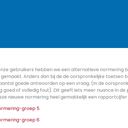
nze gebruikers hebben we een alternatieve normering bi
emaakt. Anders dan bij de de oorspronkelijke toetsen b
 aantal goede antwoorden op een vraag. (In de oorspronke
g goed of volledig fout). Dit geeft iets meer nuance in de 
eze nieuwe normering heel gemakkelijk een rapportcijfe
ormering-groep 5
ormering-groep 6