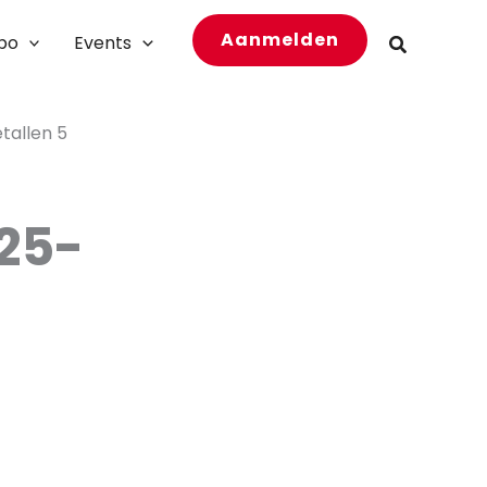
Aanmelden
bo
Events
Zoeken
tallen 5
025-