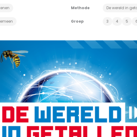
kenen
Methode
De wereld in get
gemeen
Groep
3
4
5