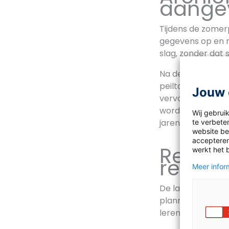
aange
Tijdens de zomer
gegevens op en ma
slag, zonder dat
Na de zomer gaan
peiltaken in ‘Ei
Jouw 
vervolgtaken kla
worden aangevuld
Wij gebrui
jaren.
te verbeter
website bez
accepteren
Rekenp
werkt het 
reken
Meer inform
De laatste weken
planning – wat i
leren rekenen’ b