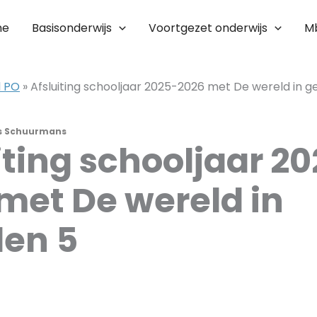
me
Basisonderwijs
Voortgezet onderwijs
M
l PO
»
Afsluiting schooljaar 2025-2026 met De wereld in ge
s Schuurmans
iting schooljaar 2
met De wereld in
len 5