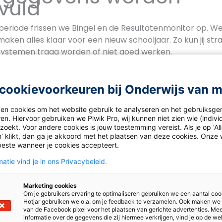
vuld
periode frissen we Bingel en de Resultatenmonitor op. 
ken alles klaar voor een nieuw schooljaar. Zo kun jij stra
 systemen traag worden of niet goed werken.
 we meteen van start: Bingel bepaalt dan het niveau van 
gen taken’. Op basis van die resultaten worden automatis
cookievoorkeuren bij Onderwijs van 
argezet – helemaal afgestemd op het kind. De gegevens in
. Je kunt in ‘Archief’ terugkijken naar de oefenresultat
ken cookies om het website gebruik te analyseren en het gebruiksge
en. Hiervoor gebruiken we Piwik Pro, wij kunnen niet zien wie (indiv
oekt. Voor andere cookies is jouw toestemming vereist. Als je op ‘Al
’ klikt, dan ga je akkoord met het plaatsen van deze cookies. Onze 
lezier met Spelenderw
beste wanneer je cookies accepteert.
en
atie vind je in ons Privacybeleid.
 voor de zomervakantie zijn perfect om wat ruimte te ne
Marketing cookies
s er dan leuker dan rekenen in spelvorm? Met de katernen
Om je gebruikers ervaring te optimaliseren gebruiken we een aantal coo
Hotjar gebruiken we o.a. om je feedback te verzamelen. Ook maken we
reng je beweging, plezier én leerdoelen samen in je reke
van de Facebook pixel voor het plaatsen van gerichte advertenties. Me
informatie over de gegevens die zij hiermee verkrijgen, vind je op de we