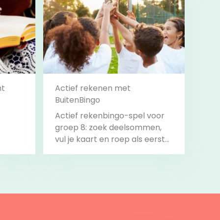
nt
Actief rekenen met
BuitenBingo
Actief rekenbingo-spel voor
groep 8: zoek deelsommen,
vul je kaart en roep als eerste
‘Bingo!’.
Bekijk