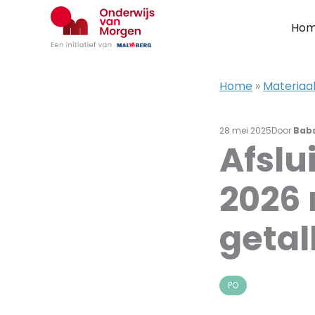
Ga
naar
Ho
de
inhoud
Home
»
Materiaa
28 mei 2025
Door
Bab
Afslu
2026 
getal
PO