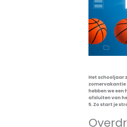
Het schooljaar z
zomervakantie t
hebben we een h
afsluiten van h
5. Zo start je s
Overd