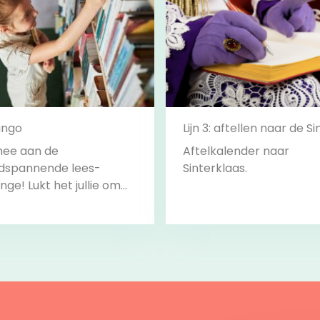
ingo
Lijn 3: aftellen naar de Si
ee aan de
Aftelkalender naar
dspannende lees-
Sinterklaas.
nge! Lukt het jullie om
hallenges te
engen? Klaar voor de
… LEES!
Bekijk
Bekijk