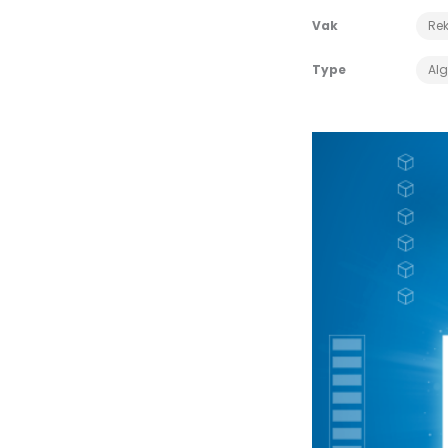
Vak
Re
Type
Al