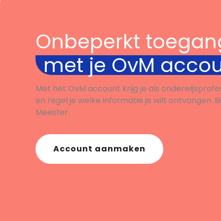
Onbeperkt toegan
met je OvM acco
Met het OvM account krijg je als onderwijsprofe
en regel je welke informatie je wilt ontvangen. B
Meester.
Account aanmaken