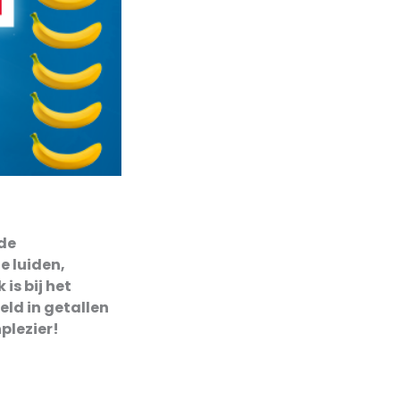
nde
e luiden,
is bij het
eld in getallen
nplezier!