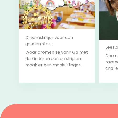
Droomslinger voor een
gouden start
Leesb
Waar dromen ze van? Ga met
Doe m
de kinderen aan de slag en
razen
maak er een mooie slinger
challe
van om het lokaal mee te
alle c
versieren.
volbr
start 
Bekijk