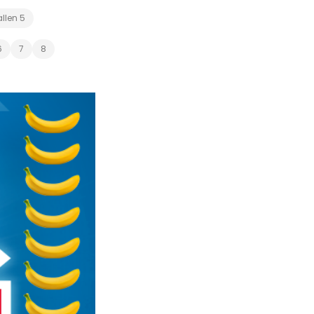
allen 5
6
7
8