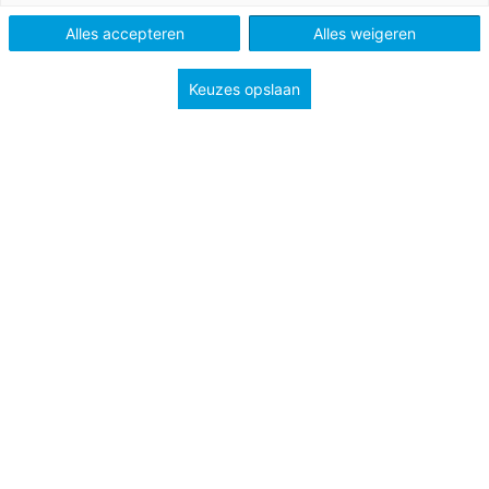
Alles accepteren
Alles weigeren
Keuzes opslaan
13 november 2017
Pictogrammen leesstrategieën
Om te printen en op te hangen in de klas.
PO
Bekijk