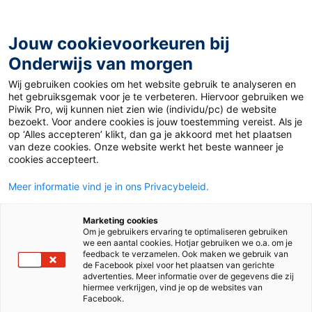
Ga
naar
de
Jouw cookievoorkeuren bij
inhoud
Onderwijs van morgen
Wij gebruiken cookies om het website gebruik te analyseren en
het gebruiksgemak voor je te verbeteren. Hiervoor gebruiken we
Piwik Pro, wij kunnen niet zien wie (individu/pc) de website
Begrijpend studerend lezen
bezoekt. Voor andere cookies is jouw toestemming vereist. Als je
op ‘Alles accepteren’ klikt, dan ga je akkoord met het plaatsen
van deze cookies. Onze website werkt het beste wanneer je
cookies accepteert.
Meer informatie vind je in ons Privacybeleid.
Marketing cookies
Om je gebruikers ervaring te optimaliseren gebruiken
we een aantal cookies. Hotjar gebruiken we o.a. om je
feedback te verzamelen. Ook maken we gebruik van
de Facebook pixel voor het plaatsen van gerichte
advertenties. Meer informatie over de gegevens die zij
hiermee verkrijgen, vind je op de websites van
Facebook.