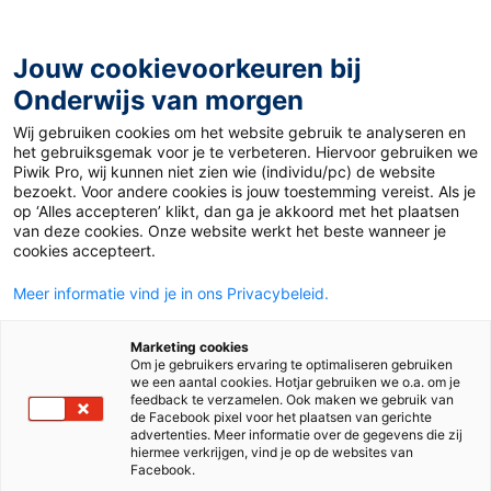
Ga
naar
de
Jouw cookievoorkeuren bij
inhoud
Onderwijs van morgen
Wij gebruiken cookies om het website gebruik te analyseren en
Home
»
Materiaal PO
»
Opbrengstgericht werken bij
het gebruiksgemak voor je te verbeteren. Hiervoor gebruiken we
begrijpend studerend lezen
Piwik Pro, wij kunnen niet zien wie (individu/pc) de website
bezoekt. Voor andere cookies is jouw toestemming vereist. Als je
op ‘Alles accepteren’ klikt, dan ga je akkoord met het plaatsen
17 december 2014
Door
Suze Hodzelmans
van deze cookies. Onze website werkt het beste wanneer je
Opbrengstgericht
cookies accepteert.
Meer informatie vind je in ons Privacybeleid.
werken bij
Marketing cookies
begrijpend
Om je gebruikers ervaring te optimaliseren gebruiken
we een aantal cookies. Hotjar gebruiken we o.a. om je
feedback te verzamelen. Ook maken we gebruik van
studerend lezen
de Facebook pixel voor het plaatsen van gerichte
advertenties. Meer informatie over de gegevens die zij
hiermee verkrijgen, vind je op de websites van
Facebook.