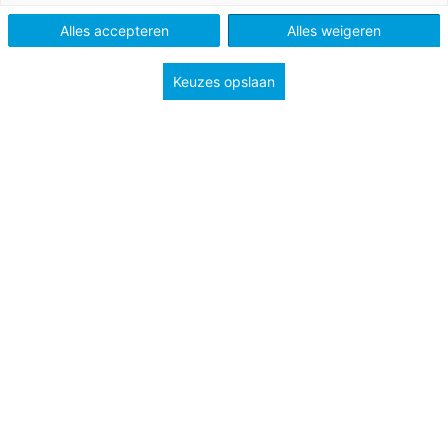
PO
Alles accepteren
Alles weigeren
Keuzes opslaan
Vak
Begrijpend studerend lezen
Methode
Grip op lezen
Type
Handig bij je les
Groep
4
5
6
7
8