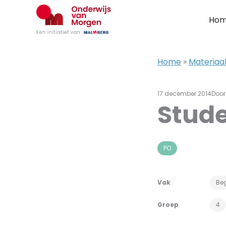
Ga
naar
Ho
de
inhoud
Home
»
Materiaa
17 december 2014
Doo
Stude
PO
Vak
Beg
Groep
4