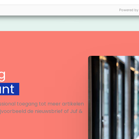
engen? Klaar voor de
Powered by
… LEES!
Bekijk
Bekijk
g
unt
ssional toegang tot meer artikelen
ijvoorbeeld de nieuwsbrief of Juf &