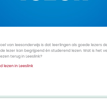
 doel van leesonderwijs is dat leerlingen als goede lezers 
de lezer kan begrijpend én studerend lezen. Wat is het ve
lezen terug in Leeslink?
d lezen in Leeslink