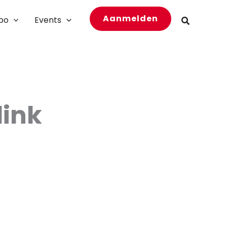
Aanmelden
bo
Events
Zoeken
link