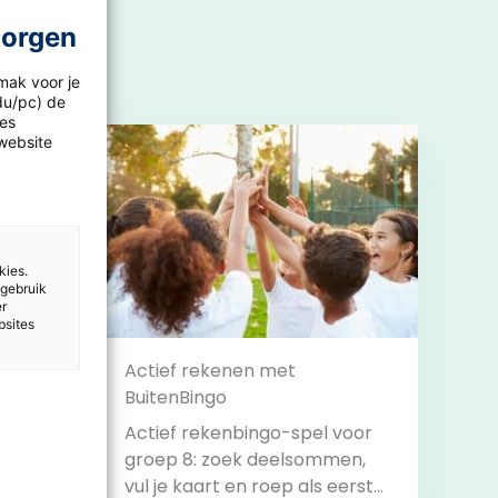
morgen
mak voor je
idu/pc) de
les
website
kies.
 gebruik
er
bsites
nt
Actief rekenen met
BuitenBingo
Actief rekenbingo-spel voor
groep 8: zoek deelsommen,
vul je kaart en roep als eerste