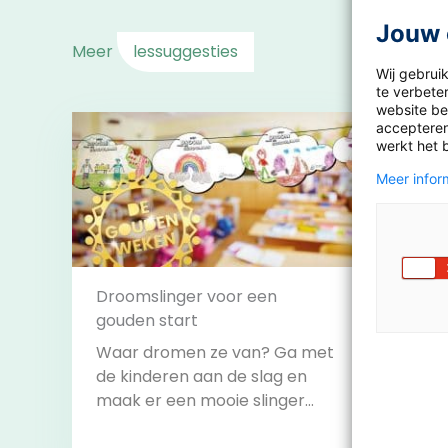
Jouw 
Meer
lessuggesties
Wij gebrui
te verbeter
website bez
accepteren
werkt het 
Meer inform
Droomslinger voor een
gouden start
Leesb
Waar dromen ze van? Ga met
Doe m
de kinderen aan de slag en
razen
maak er een mooie slinger
challe
van om het lokaal mee te
alle c