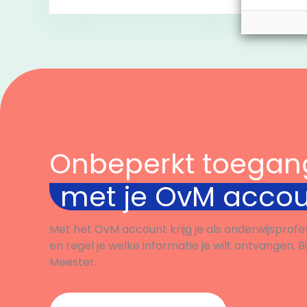
versieren.
volbr
start 
Bekijk
Onbeperkt toegan
met je OvM acco
Met het OvM account krijg je als onderwijsprofe
en regel je welke informatie je wilt ontvangen. B
Meester.