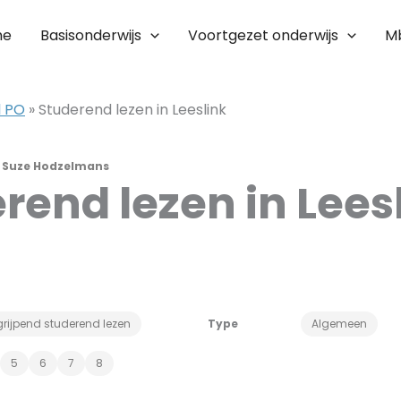
me
Basisonderwijs
Voortgezet onderwijs
M
l PO
»
Studerend lezen in Leeslink
r
Suze Hodzelmans
rend lezen in Lees
rijpend studerend lezen
Type
Algemeen
5
6
7
8