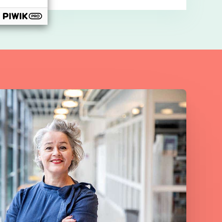
‘Bingo!’.
Bekijk