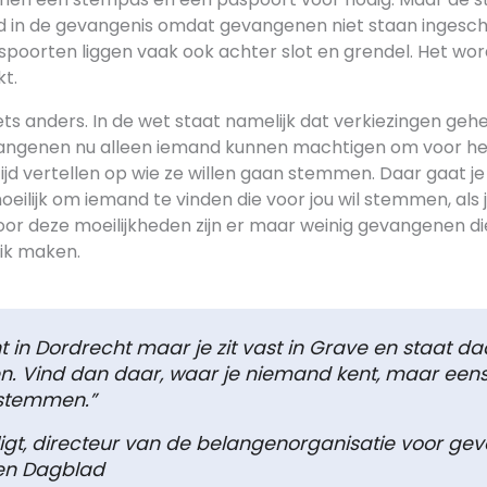
d in de gevangenis omdat gevangenen niet staan ingeschr
poorten liggen vaak ook achter slot en grendel. Het word
kt.
iets anders. In de wet staat namelijk dat verkiezingen geh
ngenen nu alleen iemand kunnen machtigen om voor h
tijd vertellen op wie ze willen gaan stemmen. Daar gaat 
oeilijk om iemand te vinden die voor jou wil stemmen, als j
Door deze moeilijkheden zijn er maar weinig gevangenen d
ik maken.
ont in Dordrecht maar je zit vast in Grave en staat da
n. Vind dan daar, waar je niemand kent, maar een
 stemmen.”
igt, directeur van de belangenorganisatie voor gev
en Dagblad