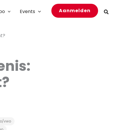
Aanmelden
bo
Events
Zoeken
ht?
nis:
t?
o/vwo
bo