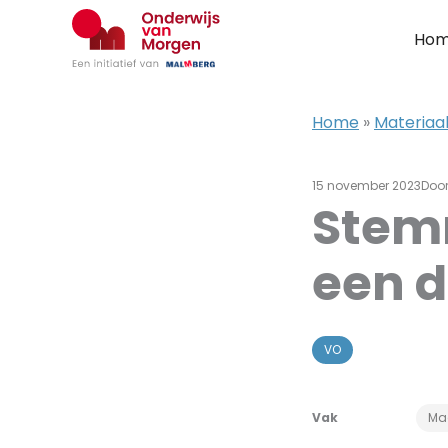
Ga
naar
Ho
de
inhoud
Home
»
Materiaal
15 november 2023
Doo
Stem
een d
VO
Vak
Ma