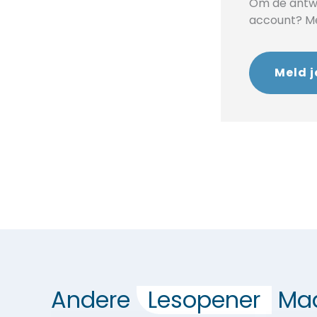
Om de antwo
account? Mel
Meld j
Andere
Lesopener
Maa