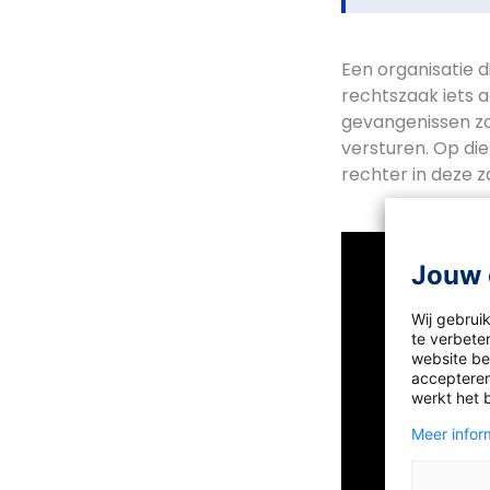
Een organisatie 
rechtszaak iets 
gevangenissen z
versturen. Op di
rechter in deze z
Jouw 
Wij gebrui
te verbeter
website bez
accepteren
werkt het 
Meer inform