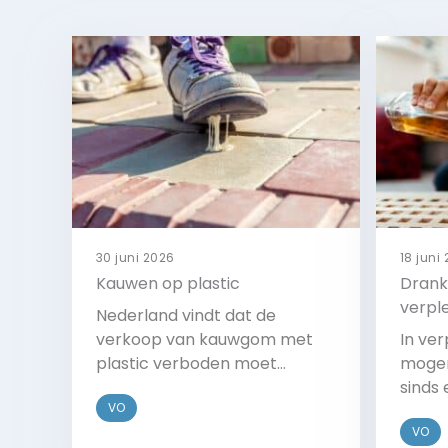
30 juni 2026
18 juni
Kauwen op plastic
Drank
verpl
Nederland vindt dat de
verkoop van kauwgom met
In ve
plastic verboden moet
mogen
worden. De regering wil dat de
sinds 
VO
EU dit gaat regelen in de
alcoh
VO
nieuwe regels voor
gebru