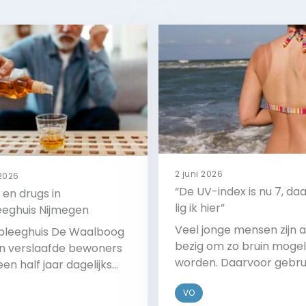
2 juni 2026
 2026
“De UV-index is nu 7, d
 en drugs in
lig ik hier”
eeghuis Nijmegen
Veel jonge mensen zijn a
rpleeghuis De Waalboog
bezig om zo bruin mogeli
 verslaafde bewoners
worden. Daarvoor gebru
een half jaar dagelijks
zij de UV-index. Deze ind
ol drinken en drugs
VO
geeft de sterkte van de
iken. Deze verslaafde