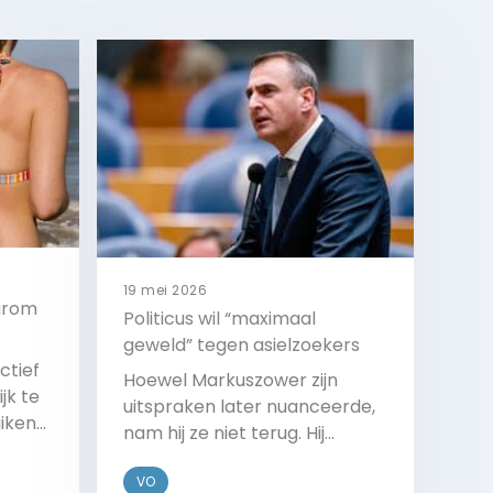
19 mei 2026
aarom
Politicus wil “maximaal
geweld” tegen asielzoekers
ctief
Hoewel Markuszower zijn
jk te
uitspraken later nuanceerde,
iken
nam hij ze niet terug. Hij
ex
bedoelde te zeggen dat de
VO
marechaussee alle middelen