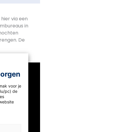
hier via een
embureaus in
 mochten
brengen. De
morgen
mak voor je
idu/pc) de
les
website