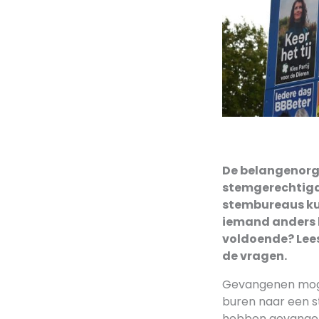
De belangenorga
stemgerechtigd
stembureaus ku
iemand anders h
voldoende? Lees
de vragen.
Gevangenen mogen
buren naar een 
hebben gevangen