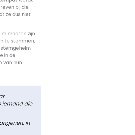
even bij die
t ze dus niet
eim moeten zijn.
en te stemmen,
je stemgeheim.
e in de
ie van hun
ar
s iemand die
angenen, in