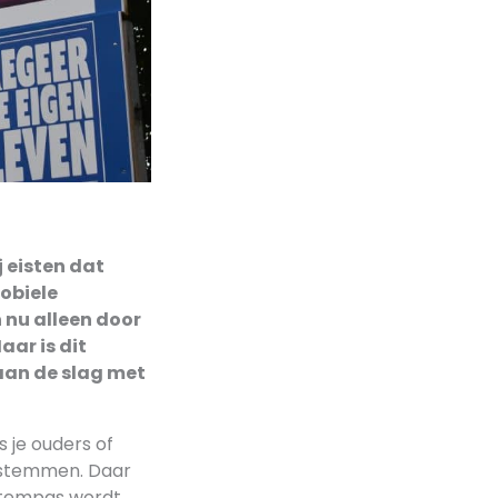
 eisten dat
obiele
nu alleen door
ar is dit
 aan de slag met
 je ouders of
 stemmen. Daar
stempas wordt