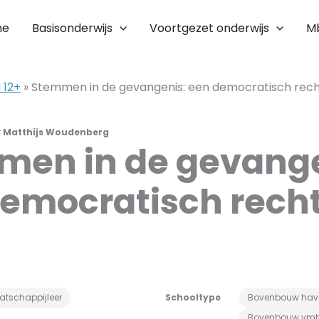
me
Basisonderwijs
Voortgezet onderwijs
M
 12+
»
Stemmen in de gevangenis: een democratisch rec
r
Matthijs Woudenberg
men in de gevange
emocratisch rech
atschappijleer
Schooltype
Bovenbouw hav
Bovenbouw vm