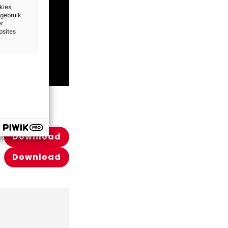
kies.
 gebruik
er
bsites
Download
Download