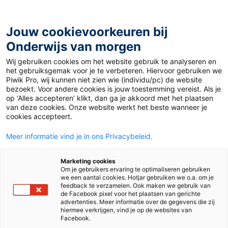
Ga
naar
de
Jouw cookievoorkeuren bij
inhoud
Onderwijs van morgen
Wij gebruiken cookies om het website gebruik te analyseren en
het gebruiksgemak voor je te verbeteren. Hiervoor gebruiken we
Piwik Pro, wij kunnen niet zien wie (individu/pc) de website
Materiaal 12+
bezoekt. Voor andere cookies is jouw toestemming vereist. Als je
op ‘Alles accepteren’ klikt, dan ga je akkoord met het plaatsen
van deze cookies. Onze website werkt het beste wanneer je
cookies accepteert.
Meer informatie vind je in ons Privacybeleid.
Marketing cookies
Om je gebruikers ervaring te optimaliseren gebruiken
we een aantal cookies. Hotjar gebruiken we o.a. om je
feedback te verzamelen. Ook maken we gebruik van
de Facebook pixel voor het plaatsen van gerichte
advertenties. Meer informatie over de gegevens die zij
hiermee verkrijgen, vind je op de websites van
Facebook.