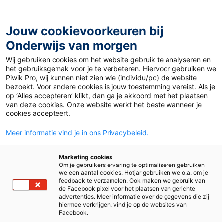
Ga
naar
de
Jouw cookievoorkeuren bij
inhoud
Onderwijs van morgen
Wij gebruiken cookies om het website gebruik te analyseren en
Home
»
Materiaal 12+
»
La météo
het gebruiksgemak voor je te verbeteren. Hiervoor gebruiken we
Piwik Pro, wij kunnen niet zien wie (individu/pc) de website
bezoekt. Voor andere cookies is jouw toestemming vereist. Als je
4 maart 2019
Door
Joep van Gils
op ‘Alles accepteren’ klikt, dan ga je akkoord met het plaatsen
La météo
van deze cookies. Onze website werkt het beste wanneer je
cookies accepteert.
Meer informatie vind je in ons Privacybeleid.
VO
Marketing cookies
Om je gebruikers ervaring te optimaliseren gebruiken
we een aantal cookies. Hotjar gebruiken we o.a. om je
Vak
Frans
feedback te verzamelen. Ook maken we gebruik van
de Facebook pixel voor het plaatsen van gerichte
advertenties. Meer informatie over de gegevens die zij
Schooltype
Onderbouw havo/vwo
Onderbouw vmbo
hiermee verkrijgen, vind je op de websites van
Facebook.
Niveau
A1
A2