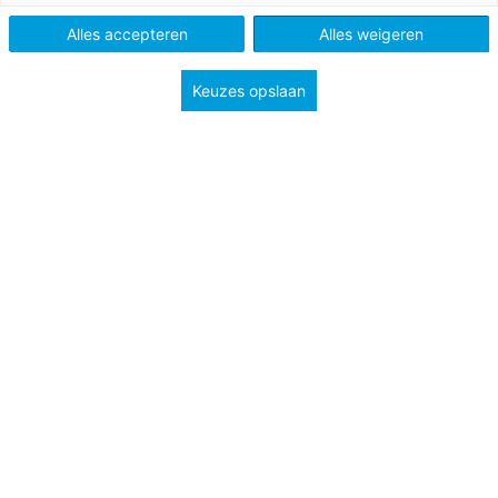
Alles accepteren
Alles weigeren
Keuzes opslaan
A. Regardez la vidéo sur YouTube et répondez aux
questions en français.