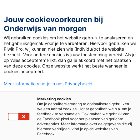
Ga
naar
de
Jouw cookievoorkeuren bij
inhoud
Onderwijs van morgen
Wij gebruiken cookies om het website gebruik te analyseren en
Home
»
Materiaal 12+
»
Victoires
het gebruiksgemak voor je te verbeteren. Hiervoor gebruiken we
Piwik Pro, wij kunnen niet zien wie (individu/pc) de website
bezoekt. Voor andere cookies is jouw toestemming vereist. Als je
4 maart 2019
Door
Joep van Gils
op ‘Alles accepteren’ klikt, dan ga je akkoord met het plaatsen
Victoires
van deze cookies. Onze website werkt het beste wanneer je
cookies accepteert.
Meer informatie vind je in ons Privacybeleid.
VO
Marketing cookies
Om je gebruikers ervaring te optimaliseren gebruiken
we een aantal cookies. Hotjar gebruiken we o.a. om je
Vak
Frans
feedback te verzamelen. Ook maken we gebruik van
de Facebook pixel voor het plaatsen van gerichte
advertenties. Meer informatie over de gegevens die zij
Schooltype
Bovenbouw havo/vwo
hiermee verkrijgen, vind je op de websites van
Bovenbouw vmbo
Facebook.