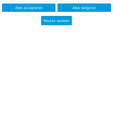
Niveau
A2
B1
Alles accepteren
Alles weigeren
Keuzes opslaan
Le 8 février dernier, les Victoires de la musique 2019 ont