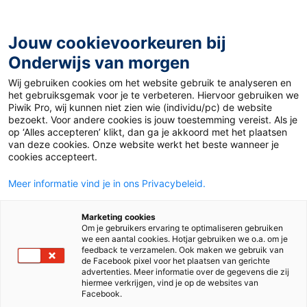
Ga
naar
de
Jouw cookievoorkeuren bij
inhoud
Onderwijs van morgen
Wij gebruiken cookies om het website gebruik te analyseren en
Home
»
Materiaal 12+
»
Schneemann von der Polizei
het gebruiksgemak voor je te verbeteren. Hiervoor gebruiken we
festgenommen
Piwik Pro, wij kunnen niet zien wie (individu/pc) de website
bezoekt. Voor andere cookies is jouw toestemming vereist. Als je
op ‘Alles accepteren’ klikt, dan ga je akkoord met het plaatsen
4 februari 2019
Door
Joep van Gils
van deze cookies. Onze website werkt het beste wanneer je
Schneemann von
cookies accepteert.
Meer informatie vind je in ons Privacybeleid.
der Polizei
Marketing cookies
festgenommen
Om je gebruikers ervaring te optimaliseren gebruiken
we een aantal cookies. Hotjar gebruiken we o.a. om je
feedback te verzamelen. Ook maken we gebruik van
de Facebook pixel voor het plaatsen van gerichte
advertenties. Meer informatie over de gegevens die zij
VO
MBO
hiermee verkrijgen, vind je op de websites van
Facebook.