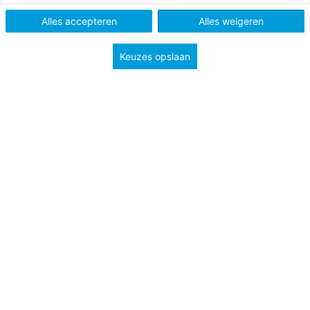
Alles accepteren
Alles weigeren
Vak
Duits
Schooltype
Mbo
Onderbouw havo/vwo
Keuzes opslaan
Onderbouw vmbo
Niveau
A1
A2