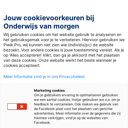
Ga
naar
de
Jouw cookievoorkeuren bij
inhoud
Onderwijs van morgen
Wij gebruiken cookies om het website gebruik te analyseren en
Home
»
Materiaal 12+
»
Optische illusie
het gebruiksgemak voor je te verbeteren. Hiervoor gebruiken we
Piwik Pro, wij kunnen niet zien wie (individu/pc) de website
bezoekt. Voor andere cookies is jouw toestemming vereist. Als je
12 juli 2022
Door
Cees Mulder
op ‘Alles accepteren’ klikt, dan ga je akkoord met het plaatsen
Optische illusie
van deze cookies. Onze website werkt het beste wanneer je
cookies accepteert.
Meer informatie vind je in ons Privacybeleid.
VO
Marketing cookies
Om je gebruikers ervaring te optimaliseren gebruiken
we een aantal cookies. Hotjar gebruiken we o.a. om je
Vak
Biologie
feedback te verzamelen. Ook maken we gebruik van
de Facebook pixel voor het plaatsen van gerichte
advertenties. Meer informatie over de gegevens die zij
Schooltype
Onderbouw havo/vwo
Onderbouw vmbo
hiermee verkrijgen, vind je op de websites van
Facebook.
Onderwerp
Waarneming & gedrag