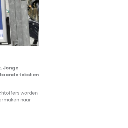
t. Jonge
staande tekst en
achtoffers worden
vermaken naar