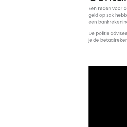
Een reden voor d
geld op zak hebb
een bankrekenin
De politie advisee
je de betaalreken