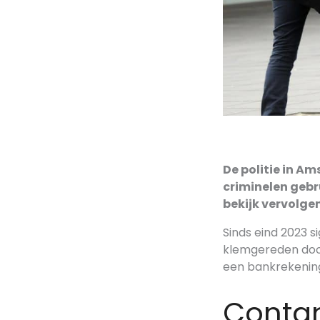
De politie in A
criminelen gebr
bekijk vervolge
Sinds eind 2023 s
klemgereden door
een bankrekening 
Conta