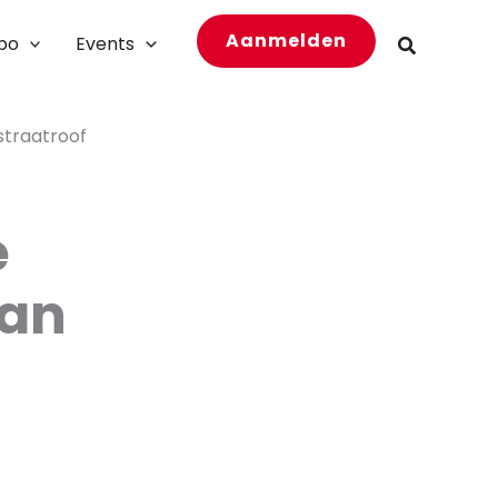
Aanmelden
bo
Events
Zoeken
straatroof
e
van