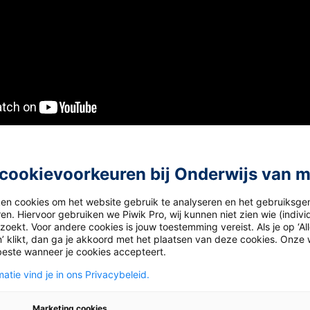
ds
cookievoorkeuren bij Onderwijs van 
 vmbo
ken cookies om het website gebruik te analyseren en het gebruiksge
en. Hiervoor gebruiken we Piwik Pro, wij kunnen niet zien wie (indiv
oekt. Voor andere cookies is jouw toestemming vereist. Als je op ‘Al
’ klikt, dan ga je akkoord met het plaatsen van deze cookies. Onze 
rs van
Dilemma
en
Thema’s Maatschappijle
beste wanneer je cookies accepteert.
atie vind je in ons Privacybeleid.
Marketing cookies