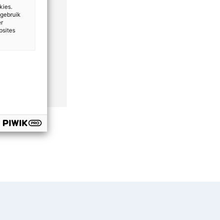
kies.
 gebruik
er
geen
bsites