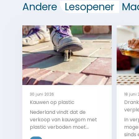
Andere
Lesopener
Maa
30 juni 2026
18 juni
Kauwen op plastic
Drank
verpl
Nederland vindt dat de
verkoop van kauwgom met
In ve
plastic verboden moet
mogen
worden. De regering wil dat de
sinds 