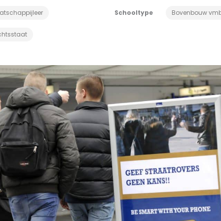
atschappijleer
Schooltype
Bovenbouw vm
chtsstaat