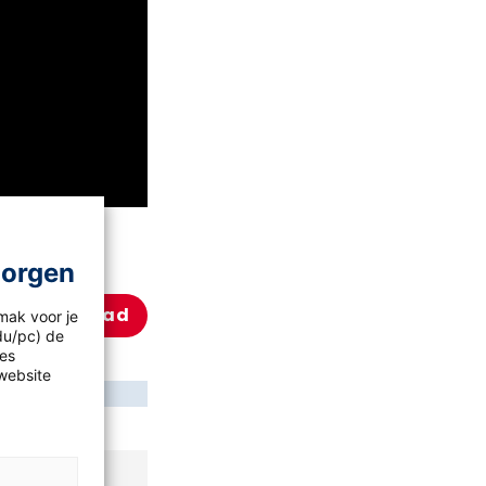
morgen
Download
mak voor je
idu/pc) de
les
website
er