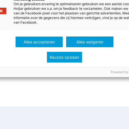
den bekijken
Om je gebruikers ervaring te optimaliseren gebruiken we een aantal coo
Hotjar gebruiken we o.a. om je feedback te verzamelen. Ook maken we
van de Facebook pixel voor het plaatsen van gerichte advertenties. Me
orden te kunnen zien, moet je zijn ingelogd. Heb je nog 
informatie over de gegevens die zij hiermee verkrijgen, vind je op de we
d je dan nu aan! Het is GRATIS.
van Facebook.
Alles accepteren
Alles weigeren
e aan
Inloggen
Keuzes opslaan
Powered by