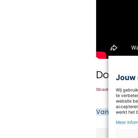
Downloa
Jouw 
Straatroof werkblad
Wij gebrui
te verbeter
website bez
accepteren
Van de make
werkt het 
Meer inform