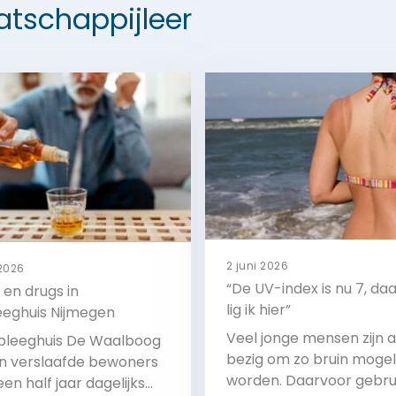
tschappijleer
2 juni 2026
 2026
“De UV-index is nu 7, d
 en drugs in
lig ik hier”
eeghuis Nijmegen
Veel jonge mensen zijn a
rpleeghuis De Waalboog
bezig om zo bruin mogeli
 verslaafde bewoners
worden. Daarvoor gebru
een half jaar dagelijks