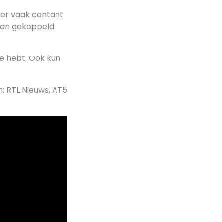
der vaak contant
raan gekoppeld
 je hebt. Ook kun
n: RTL Nieuws, AT5