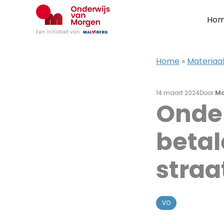
Ga
naar
Ho
de
inhoud
Home
»
Materiaal
14 maart 2024
Door
Ma
Onder
betal
straa
VO