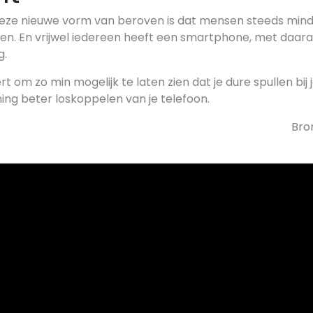
eze nieuwe vorm van beroven is dat mensen steeds min
en. En vrijwel iedereen heeft een smartphone, met daa
g.
rt om zo min mogelijk te laten zien dat je dure spullen bij
ing beter loskoppelen van je telefoon.
Bro