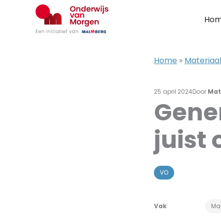
Ga
naar
Ho
de
inhoud
Home
»
Materiaal
25 april 2024
Door
Mat
Gener
juis
VO
Vak
Ma