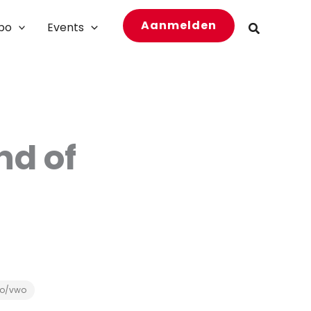
Aanmelden
bo
Events
Zoeken
nd of
o/vwo