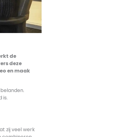
rkt de
vers deze
ideo en maak
 belanden.
is.
t zij veel werk
en combineren,