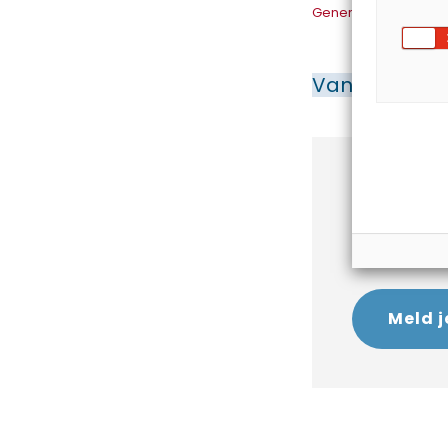
Generatie Z werkbl
Van de make
Antwoor
Om de antwo
account? Mel
Meld j