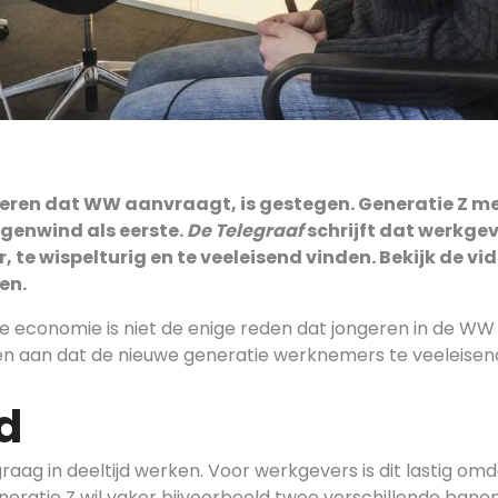
eren dat WW aanvraagt, is gestegen. Generatie Z me
genwind als eerste.
De Telegraaf
schrijft dat werkge
, te wispelturig en te veeleisend vinden. Bekijk de v
en.
e economie is niet de enige reden dat jongeren in de WW
 aan dat de nieuwe generatie werknemers te veeleisend 
jd
raag in deeltijd werken. Voor werkgevers is dit lastig omda
eratie Z wil vaker bijvoorbeeld twee verschillende ban