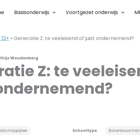
me
Basisonderwijs
Voortgezet onderwijs
M
 12+
»
Generatie Z: te veeleisend of juist ondernemend?
thijs Woudenberg
atie Z: te veeleise
t ondernemend?
atschappijleer
Schooltype
Bovenbouw hav