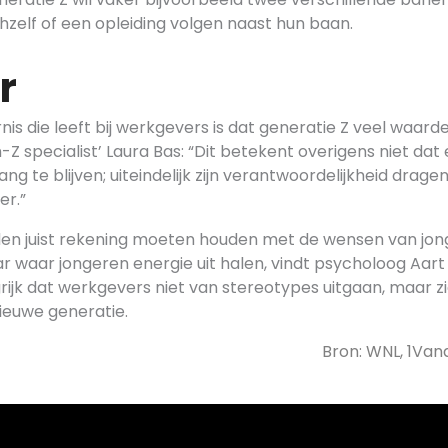
chzelf of een opleiding volgen naast hun baan.
r
is die leeft bij werkgevers is dat generatie Z veel waar
n-Z specialist’ Laura Bas: “Dit betekent overigens niet dat
ang te blijven; uiteindelijk zijn verantwoordelijkheid drag
er.”
en juist rekening moeten houden met de wensen van jo
ar waar jongeren energie uit halen, vindt psycholoog Aar
rijk dat werkgevers niet van stereotypes uitgaan, maar zic
ieuwe generatie.
Bron: WNL, 1Van