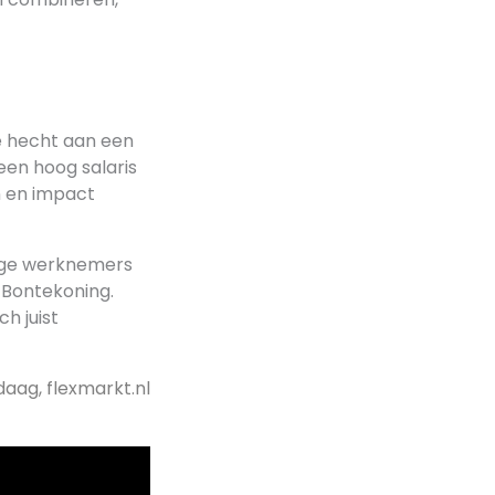
de hecht aan een
 een hoog salaris
en en impact
nge werknemers
t Bontekoning.
h juist
daag, flexmarkt.nl