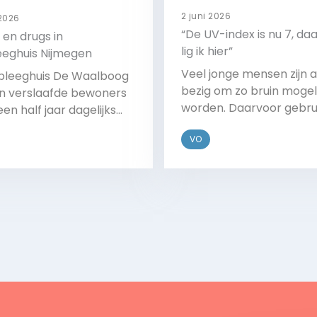
2 juni 2026
 2026
“De UV-index is nu 7, d
 en drugs in
lig ik hier”
eeghuis Nijmegen
Veel jonge mensen zijn a
rpleeghuis De Waalboog
bezig om zo bruin mogeli
 verslaafde bewoners
worden. Daarvoor gebru
een half jaar dagelijks
zij de UV-index. Deze ind
ol drinken en drugs
VO
geeft de sterkte van de
iken. Deze verslaafde
zonnestralen weer. Hoe
en kunnen niet terecht
het cijfer, hoe schadelij
n normaal verpleeghuis
Bekijk
Bekijk
zon. Artsen waarschuw
arnaast hebben ze ook
voor schade. Hoe is dez
el ouderdomsklachten
trend te stoppen?
een ggz-instelling te
n geplaatst of om
eid te kunnen wonen