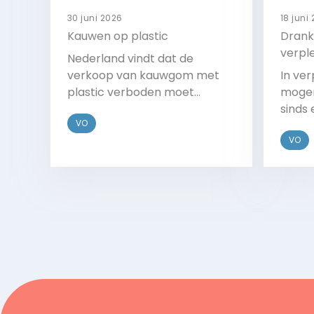
30 juni 2026
18 juni
Kauwen op plastic
Drank
verpl
Nederland vindt dat de
verkoop van kauwgom met
In ve
plastic verboden moet
mogen
worden. De regering wil dat de
sinds 
VO
EU dit gaat regelen in de
alcoh
VO
nieuwe regels voor
gebru
wegwerpplastics.
ouder
in ee
Bekijk
en da
te ve
om in 
worde
begel