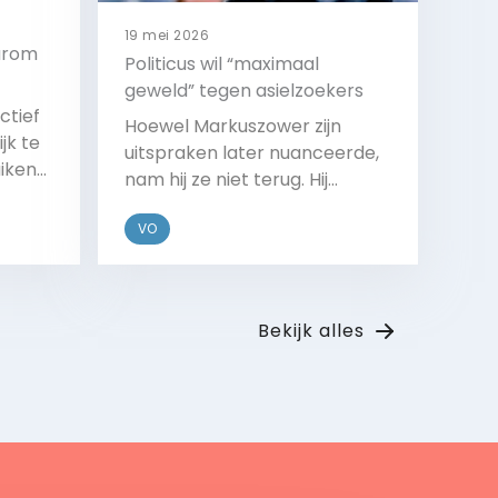
19 mei 2026
aarom
Politicus wil “maximaal
geweld” tegen asielzoekers
ctief
Hoewel Markuszower zijn
jk te
uitspraken later nuanceerde,
iken
nam hij ze niet terug. Hij
ex
bedoelde te zeggen dat de
VO
marechaussee alle middelen
 hoger
binnen de grenzen van de wet
ker de
moet gebruiken om
Bekijk
en
Palestijnse asielzoekers te
e
Bekijk alles
weren.