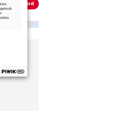
Download
kies.
 gebruik
er
bsites
er
geen