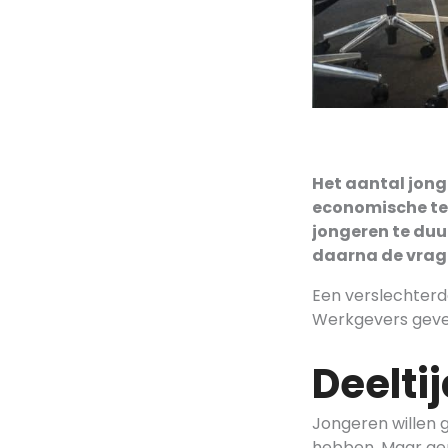
Het aantal jong
economische te
jongeren te duur
daarna de vrag
Een verslechterd
Werkgevers geven
Deelti
Jongeren willen g
hebben. Maar gen