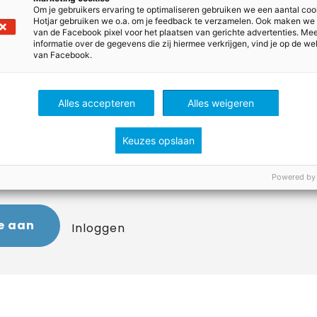
ad havo-vwo
Om je gebruikers ervaring te optimaliseren gebruiken we een aantal coo
Hotjar gebruiken we o.a. om je feedback te verzamelen. Ook maken we
van de Facebook pixel voor het plaatsen van gerichte advertenties. Me
informatie over de gegevens die zij hiermee verkrijgen, vind je op de we
van Facebook.
rs van
Dilemma
en
Thema’s Maatschappijle
Alles accepteren
Alles weigeren
den bekijken
Keuzes opslaan
orden te kunnen zien, moet je zijn ingelogd. Heb je nog 
d je dan nu aan! Het is GRATIS.
Powered by
e aan
Inloggen