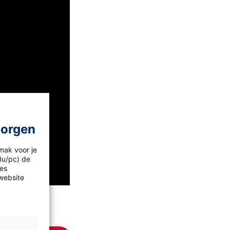
morgen
mak voor je
idu/pc) de
les
website