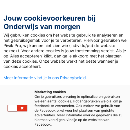
Ga
naar
de
Jouw cookievoorkeuren bij
inhoud
Onderwijs van morgen
Wij gebruiken cookies om het website gebruik te analyseren en
Home
»
Materiaal 12+
»
Extinction Rebellion: voorrecht of
het gebruiksgemak voor je te verbeteren. Hiervoor gebruiken we
noodzaak?
Piwik Pro, wij kunnen niet zien wie (individu/pc) de website
bezoekt. Voor andere cookies is jouw toestemming vereist. Als je
op ‘Alles accepteren’ klikt, dan ga je akkoord met het plaatsen
18 september 2023
Door
Matthijs Woudenberg
van deze cookies. Onze website werkt het beste wanneer je
Extinction Rebellion:
cookies accepteert.
Meer informatie vind je in ons Privacybeleid.
voorrecht of
Marketing cookies
noodzaak?
Om je gebruikers ervaring te optimaliseren gebruiken
we een aantal cookies. Hotjar gebruiken we o.a. om je
feedback te verzamelen. Ook maken we gebruik van
de Facebook pixel voor het plaatsen van gerichte
advertenties. Meer informatie over de gegevens die zij
VO
MBO
hiermee verkrijgen, vind je op de websites van
Facebook.