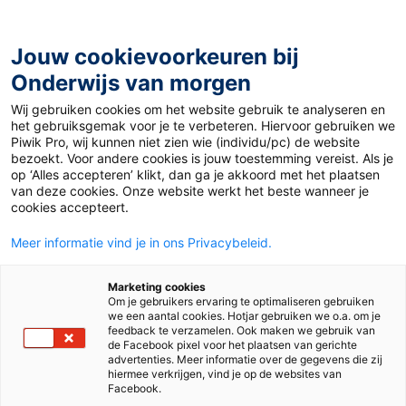
Ga
naar
de
Jouw cookievoorkeuren bij
inhoud
Onderwijs van morgen
Wij gebruiken cookies om het website gebruik te analyseren en
Home
»
Materiaal 12+
»
Été 2025 : Gros titres de l’actualité
het gebruiksgemak voor je te verbeteren. Hiervoor gebruiken we
Piwik Pro, wij kunnen niet zien wie (individu/pc) de website
bezoekt. Voor andere cookies is jouw toestemming vereist. Als je
19 september 2025
Door
Frans Auteur
op ‘Alles accepteren’ klikt, dan ga je akkoord met het plaatsen
Été 2025 : Gros titres
van deze cookies. Onze website werkt het beste wanneer je
cookies accepteert.
de l’actualité
Meer informatie vind je in ons Privacybeleid.
Marketing cookies
Om je gebruikers ervaring te optimaliseren gebruiken
VO
we een aantal cookies. Hotjar gebruiken we o.a. om je
feedback te verzamelen. Ook maken we gebruik van
de Facebook pixel voor het plaatsen van gerichte
advertenties. Meer informatie over de gegevens die zij
Vak
Frans
hiermee verkrijgen, vind je op de websites van
Facebook.