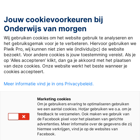
Ga
naar
de
Jouw cookievoorkeuren bij
inhoud
Onderwijs van morgen
Wij gebruiken cookies om het website gebruik te analyseren en
Home
»
Materiaal 12+
»
‘Dés’ histoires
het gebruiksgemak voor je te verbeteren. Hiervoor gebruiken we
Piwik Pro, wij kunnen niet zien wie (individu/pc) de website
bezoekt. Voor andere cookies is jouw toestemming vereist. Als je
6 maart 2026
Door
Frans Auteur
op ‘Alles accepteren’ klikt, dan ga je akkoord met het plaatsen
‘Dés’ histoires
van deze cookies. Onze website werkt het beste wanneer je
cookies accepteert.
Meer informatie vind je in ons Privacybeleid.
VO
Marketing cookies
Om je gebruikers ervaring te optimaliseren gebruiken
we een aantal cookies. Hotjar gebruiken we o.a. om je
Vak
Frans
feedback te verzamelen. Ook maken we gebruik van
de Facebook pixel voor het plaatsen van gerichte
advertenties. Meer informatie over de gegevens die zij
Schooltype
Bovenbouw havo/vwo
hiermee verkrijgen, vind je op de websites van
Bovenbouw vmbo
Onderbouw havo/vwo
Facebook.