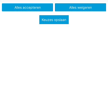
Schooltype
Bovenbouw havo/vwo
Alles accepteren
Alles weigeren
Keuzes opslaan
Het dorp Moerdijk in Brabant moet plaats maken
voor de uitbreiding van het naastgelegen haven- en