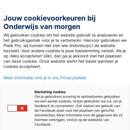
Ga
naar
de
Jouw cookievoorkeuren bij
inhoud
Onderwijs van morgen
Wij gebruiken cookies om het website gebruik te analyseren en
Home
»
Materiaal 12+
»
Dorp moet wijken voor industrie
het gebruiksgemak voor je te verbeteren. Hiervoor gebruiken we
Piwik Pro, wij kunnen niet zien wie (individu/pc) de website
bezoekt. Voor andere cookies is jouw toestemming vereist. Als je
18 november 2025
Door
Helke van den Oord
op ‘Alles accepteren’ klikt, dan ga je akkoord met het plaatsen
Dorp moet wijken
van deze cookies. Onze website werkt het beste wanneer je
cookies accepteert.
voor industrie
Meer informatie vind je in ons Privacybeleid.
Marketing cookies
Om je gebruikers ervaring te optimaliseren gebruiken
VO
we een aantal cookies. Hotjar gebruiken we o.a. om je
feedback te verzamelen. Ook maken we gebruik van
de Facebook pixel voor het plaatsen van gerichte
advertenties. Meer informatie over de gegevens die zij
Vak
Maatschappijleer
hiermee verkrijgen, vind je op de websites van
Facebook.