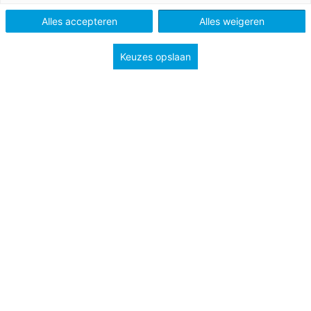
onderzoeken
Alles accepteren
Alles weigeren
VO
Keuzes opslaan
Vak
Biologie
Schooltype
Onderbouw havo/vwo
Onderbouw vmbo
Onderwerp
Gaswisseling & uitscheiding
Planten & dieren