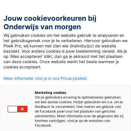
Ga
naar
de
Jouw cookievoorkeuren bij
inhoud
Onderwijs van morgen
Wij gebruiken cookies om het website gebruik te analyseren en
Home
»
Materiaal 12+
»
DierenPark Amersfoort wil de
het gebruiksgemak voor je te verbeteren. Hiervoor gebruiken we
poep van jouw huisdier onderzoeken
Piwik Pro, wij kunnen niet zien wie (individu/pc) de website
bezoekt. Voor andere cookies is jouw toestemming vereist. Als je
op ‘Alles accepteren’ klikt, dan ga je akkoord met het plaatsen
26 mei 2023
Door
Cees Mulder
van deze cookies. Onze website werkt het beste wanneer je
DierenPark
cookies accepteert.
Meer informatie vind je in ons Privacybeleid.
Amersfoort wil de
Marketing cookies
poep van jouw
Om je gebruikers ervaring te optimaliseren gebruiken
we een aantal cookies. Hotjar gebruiken we o.a. om je
feedback te verzamelen. Ook maken we gebruik van
huisdier
de Facebook pixel voor het plaatsen van gerichte
advertenties. Meer informatie over de gegevens die zij
hiermee verkrijgen, vind je op de websites van
Facebook.