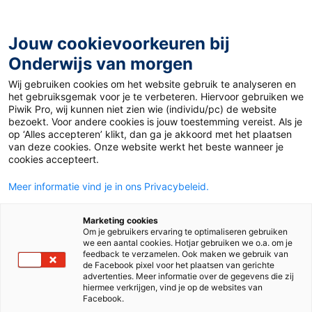
Ga
naar
de
Jouw cookievoorkeuren bij
inhoud
Onderwijs van morgen
Wij gebruiken cookies om het website gebruik te analyseren en
Home
»
Materiaal 12+
»
Der Deutsch-Französische Tag
het gebruiksgemak voor je te verbeteren. Hiervoor gebruiken we
Piwik Pro, wij kunnen niet zien wie (individu/pc) de website
bezoekt. Voor andere cookies is jouw toestemming vereist. Als je
19 januari 2026
op ‘Alles accepteren’ klikt, dan ga je akkoord met het plaatsen
Der Deutsch-
van deze cookies. Onze website werkt het beste wanneer je
cookies accepteert.
Französische Tag
Meer informatie vind je in ons Privacybeleid.
Marketing cookies
Om je gebruikers ervaring te optimaliseren gebruiken
bb hv
we een aantal cookies. Hotjar gebruiken we o.a. om je
feedback te verzamelen. Ook maken we gebruik van
de Facebook pixel voor het plaatsen van gerichte
advertenties. Meer informatie over de gegevens die zij
Vak
Duits
hiermee verkrijgen, vind je op de websites van
Facebook.