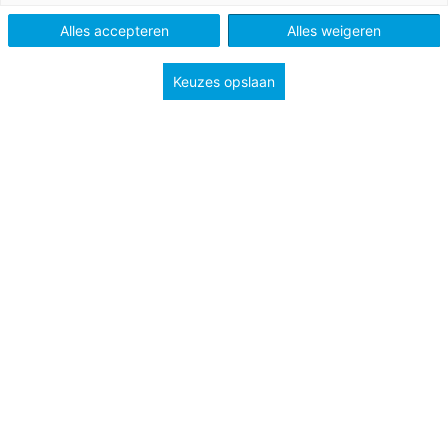
Schooltype
Bovenbouw havo/vwo
Mbo
Alles accepteren
Alles weigeren
Niveau
A2
B1
B2
Keuzes opslaan