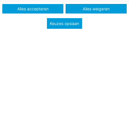
Po, Vo en Mbo
Alles accepteren
Alles weigeren
Keuzes opslaan
Tags
motivatie
natuurkunde
professionalisering
scheikunde