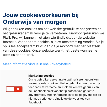
Ga
naar
de
Jouw cookievoorkeuren bij
inhoud
Onderwijs van morgen
Wij gebruiken cookies om het website gebruik te analyseren en
Home
»
Talitha Muusse: ‘Leer van je leerlingen, laat je
het gebruiksgemak voor je te verbeteren. Hiervoor gebruiken we
door hen inspireren’
Piwik Pro, wij kunnen niet zien wie (individu/pc) de website
bezoekt. Voor andere cookies is jouw toestemming vereist. Als je
op ‘Alles accepteren’ klikt, dan ga je akkoord met het plaatsen
28 januari 2020
Door
Milou Dekkers
van deze cookies. Onze website werkt het beste wanneer je
Talitha Muusse:
cookies accepteert.
Meer informatie vind je in ons Privacybeleid.
‘Leer van je
Marketing cookies
leerlingen, laat je
Om je gebruikers ervaring te optimaliseren gebruiken
we een aantal cookies. Hotjar gebruiken we o.a. om je
feedback te verzamelen. Ook maken we gebruik van
door hen inspireren’
de Facebook pixel voor het plaatsen van gerichte
advertenties. Meer informatie over de gegevens die zij
hiermee verkrijgen, vind je op de websites van
Facebook.