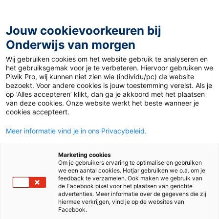
Ga
naar
de
Jouw cookievoorkeuren bij
inhoud
Onderwijs van morgen
Wij gebruiken cookies om het website gebruik te analyseren en
het gebruiksgemak voor je te verbeteren. Hiervoor gebruiken we
Piwik Pro, wij kunnen niet zien wie (individu/pc) de website
Tag:
welzijn
bezoekt. Voor andere cookies is jouw toestemming vereist. Als je
op ‘Alles accepteren’ klikt, dan ga je akkoord met het plaatsen
van deze cookies. Onze website werkt het beste wanneer je
cookies accepteert.
Meer informatie vind je in ons Privacybeleid.
Marketing cookies
Om je gebruikers ervaring te optimaliseren gebruiken
we een aantal cookies. Hotjar gebruiken we o.a. om je
feedback te verzamelen. Ook maken we gebruik van
de Facebook pixel voor het plaatsen van gerichte
advertenties. Meer informatie over de gegevens die zij
hiermee verkrijgen, vind je op de websites van
Facebook.