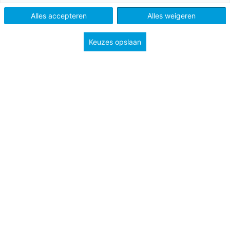
Alles accepteren
Alles weigeren
Keuzes opslaan
21 maart 2025
Onderwijsnieuws: stagevergoeding en
mentale gezondheid
Het onderwijsnieuws van deze week: Actie voor
verplichte stagevergoeding en een nieuw
gespreksplatform over mentale gezondheid
jongeren.
Po, Vo en Mbo
Bekijk