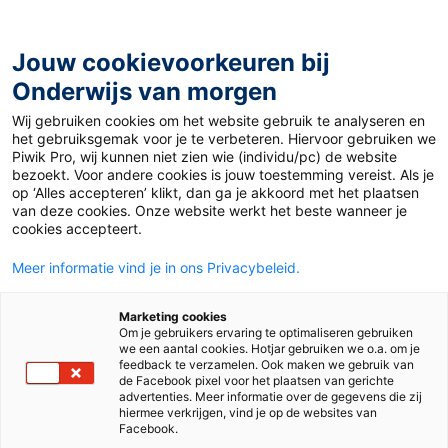
Ga
naar
de
Jouw cookievoorkeuren bij
inhoud
Onderwijs van morgen
Wij gebruiken cookies om het website gebruik te analyseren en
het gebruiksgemak voor je te verbeteren. Hiervoor gebruiken we
Piwik Pro, wij kunnen niet zien wie (individu/pc) de website
Tag:
afstandsonderwijs
bezoekt. Voor andere cookies is jouw toestemming vereist. Als je
op ‘Alles accepteren’ klikt, dan ga je akkoord met het plaatsen
van deze cookies. Onze website werkt het beste wanneer je
cookies accepteert.
Meer informatie vind je in ons Privacybeleid.
Marketing cookies
Om je gebruikers ervaring te optimaliseren gebruiken
we een aantal cookies. Hotjar gebruiken we o.a. om je
feedback te verzamelen. Ook maken we gebruik van
de Facebook pixel voor het plaatsen van gerichte
advertenties. Meer informatie over de gegevens die zij
hiermee verkrijgen, vind je op de websites van
Facebook.