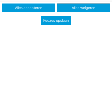
Tags
afstandsonderwijs
Alles accepteren
Alles weigeren
klassenmanagement
sociaal-emotionele ontwikkeling
Keuzes opslaan
start schooljaar