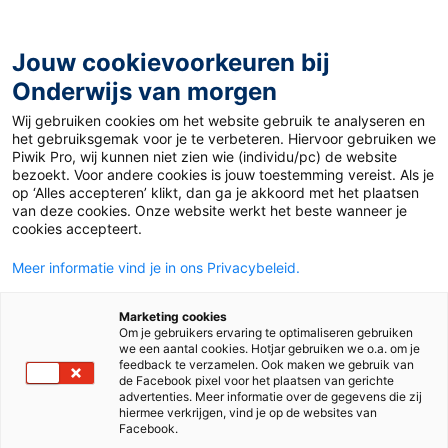
Ga
naar
de
Jouw cookievoorkeuren bij
inhoud
Onderwijs van morgen
Wij gebruiken cookies om het website gebruik te analyseren en
Home
»
Zo krijg je de groepsdynamiek terug
het gebruiksgemak voor je te verbeteren. Hiervoor gebruiken we
Piwik Pro, wij kunnen niet zien wie (individu/pc) de website
bezoekt. Voor andere cookies is jouw toestemming vereist. Als je
9 juni 2020
Door
Milou Dekkers
op ‘Alles accepteren’ klikt, dan ga je akkoord met het plaatsen
Zo krijg je de
van deze cookies. Onze website werkt het beste wanneer je
cookies accepteert.
groepsdynamiek
Meer informatie vind je in ons Privacybeleid.
terug
Marketing cookies
Om je gebruikers ervaring te optimaliseren gebruiken
we een aantal cookies. Hotjar gebruiken we o.a. om je
feedback te verzamelen. Ook maken we gebruik van
de Facebook pixel voor het plaatsen van gerichte
Mbo
advertenties. Meer informatie over de gegevens die zij
hiermee verkrijgen, vind je op de websites van
Facebook.