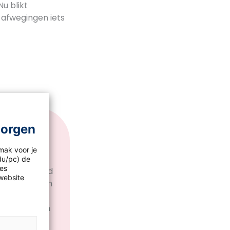
u blikt
e afwegingen iets
morgen
mak voor je
idu/pc) de
les
 bekend beeld
website
en voelen zich
erlandse
oringen komen
k Ex zijn