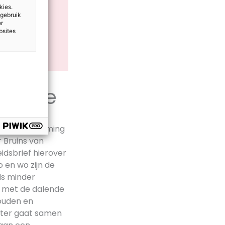
kies.
 gebruik
er
bsites
 regie
lijke afstemming
 Bruins van
idsbrief hierover
 en wo zijn de
ds minder
we met de dalende
ouden en
ster gaat samen