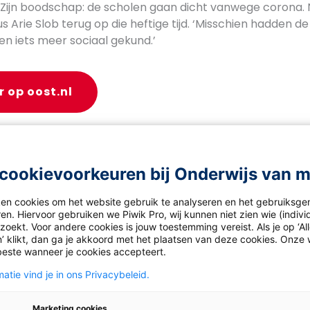
 Zijn boodschap: de scholen gaan dicht vanwege corona. N
us Arie Slob terug op die heftige tijd. ‘Misschien hadden d
en iets meer sociaal gekund.’
r op oost.nl
mn: Orde houden kan
cookievoorkeuren bij Onderwijs van 
a met een lach op het
ht
ken cookies om het website gebruik te analyseren en het gebruiksge
en. Hiervoor gebruiken we Piwik Pro, wij kunnen niet zien wie (indiv
oekt. Voor andere cookies is jouw toestemming vereist. Als je op ‘Al
pedagogiek Orhan Agirdag onderzocht en bevestigt een
’ klikt, dan ga je akkoord met het plaatsen van deze cookies. Onze 
landse scholen. Er wordt redelijk weinig gepest, leerling
beste wanneer je cookies accepteert.
kkig) relatief veilig. Tot zover het goede nieuws. Want Ned
atie vind je in ons Privacybeleid.
en vaak wel lang wachten tot het stil is. Ook ordeverst
or dan in andere landen’, zo begint geschiedenisdocent Eri
Marketing cookies