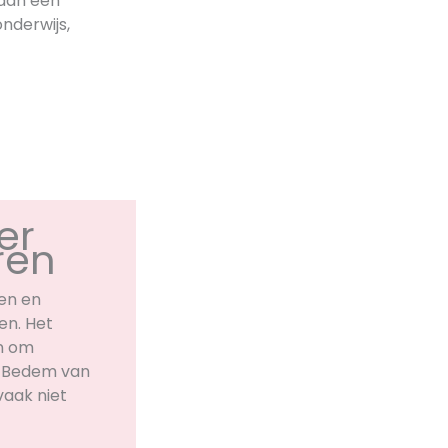
 aan een
nderwijs,
er
ren
en en
en. Het
en om
n Bedem van
 vaak niet