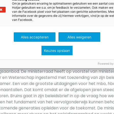
ouw.nl.
Om je gebruikers ervaring te optimaliseren gebruiken we een aantal coo
Hotjar gebruiken we o.a. om je feedback te verzamelen. Ook maken we
van de Facebook pixel voor het plaatsen van gerichte advertenties. Me
informatie over de gegevens die zij hiermee verkrijgen, vind je op de we
rder op trouw.nl
van Facebook.
Alles accepteren
Alles weigeren
t wil samenwerking en
derwijsaanbod
Keuzes opslaan
Powered by
enwerking komen tussen onderwijsinstellingen en lande
gsaanbod. De ministerraad heeft op voorstel van minister
ur en Wetenschap ingestemd met toezending van zijn bele
mer. Een van de grootste uitdagingen voor het mbo, hbo
naantallen. Dat komt omdat er de afgelopen jaren stee
oren. Bruins gaat in zijn beleidsbrief in op de vraag hoe 
len het fundament van het vervolgonderwijs kunnen beh
ankomende generaties opleiden voor de toekomst. De mini