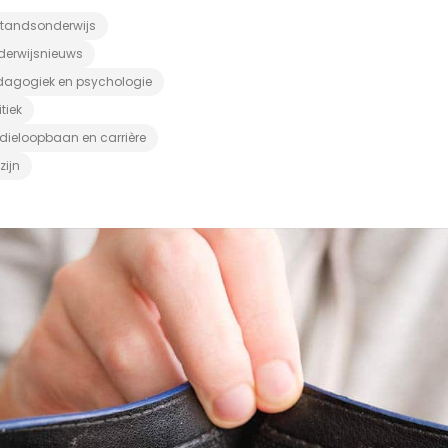
standsonderwijs
derwijsnieuws
dagogiek en psychologie
itiek
dieloopbaan en carrière
zijn