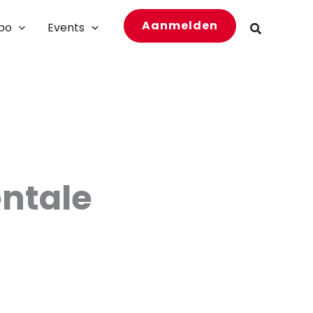
Aanmelden
bo
Events
Zoeken
ntale