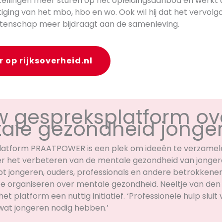
tellingen meer sturen op het opleidingsaanbod en werkt
iging van het mbo, hbo en wo. Ook wil hij dat het vervolgo
tenschap meer bijdraagt aan de samenleving.
r op rijksoverheid.nl
w gespreksplatform ov
ale gezondheid jonge
latform PRAATPOWER is een plek om ideeën te verzamel
r het verbeteren van de mentale gezondheid van jonger
pt jongeren, ouders, professionals en andere betrokken
e organiseren over mentale gezondheid. Neeltje van de
het platform een nuttig initiatief. ‘Professionele hulp sluit
 wat jongeren nodig hebben.’