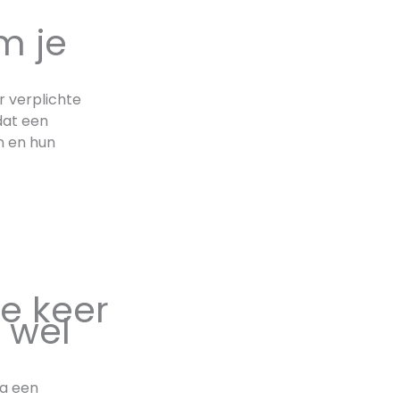
m je
 verplichte
dat een
n en hun
ie keer
 wel
ia een