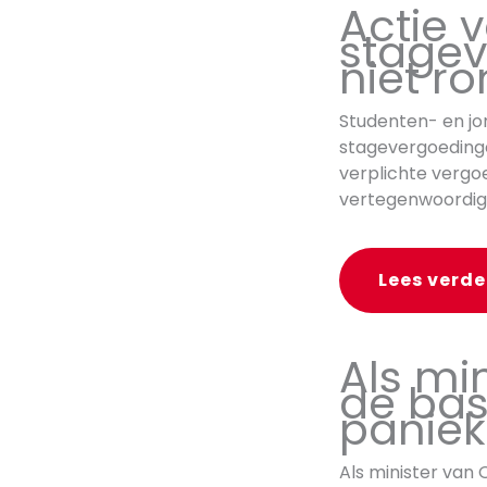
Actie 
stagev
niet ro
Studenten- en jo
stagevergoedinge
verplichte vergoe
vertegenwoordig
Lees verde
Als min
de bas
paniek
Als minister van 