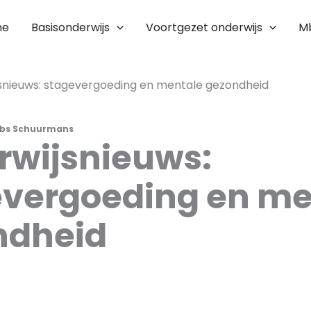
me
Basisonderwijs
Voortgezet onderwijs
M
snieuws: stagevergoeding en mentale gezondheid
bs Schuurmans
rwijsnieuws:
evergoeding en me
ndheid