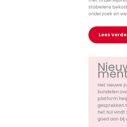
met onderwijsins
stabielere bekost
onderzoek en we
Lees verde
Nieu
ment
Het nieuwe p
bundelen ove
platform hel
gesprekken t
het NJi vindt 
goed aan bij