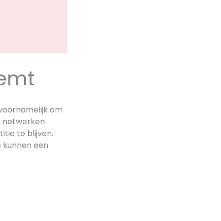
eemt
 voornamelijk om
e netwerken
tie te blijven.
es kunnen een