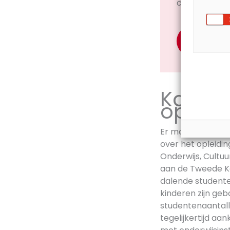
column op tr
Lees ve
Kabine
op on
Er moet meer sam
over het opleidin
Onderwijs, Cultu
aan de Tweede Ka
dalende studente
kinderen zijn geb
studentenaantal
tegelijkertijd a