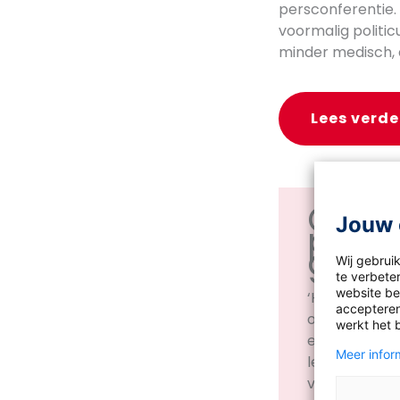
persconferentie.
voormalig politic
minder medisch, 
Lees verde
Colu
Jouw 
prim
gezic
Wij gebrui
te verbeter
website bez
‘Hoogleraar 
accepteren
over de Neder
werkt het 
en zijn (gelu
Meer inform
leraren moet
veel vaker vo