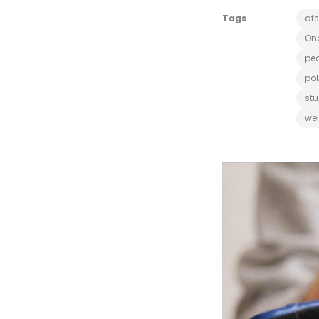
Tags
af
On
pe
pol
stu
wel