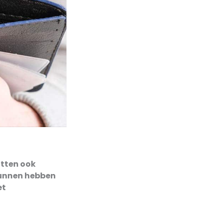
itten ook
kunnen hebben
et