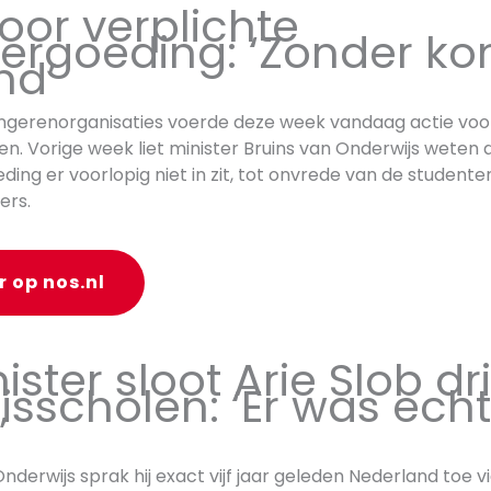
voor verplichte
ergoeding: ‘Zonder ko
nd’
ngerenorganisaties voerde deze week vandaag actie voor
n. Vorige week liet minister Bruins van Onderwijs weten 
ding er voorlopig niet in zit, tot onvrede van de studente
ers.
r op nos.nl
ister sloot Arie Slob dr
isscholen: ‘Er was echt
’
Onderwijs sprak hij exact vijf jaar geleden Nederland toe v