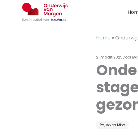
Ga
naar
Ho
de
inhoud
Home
»
Onderwij
21 maart 2025
Door
Ba
Onde
stag
gezo
Po, Vo en Mbo