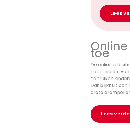
Lees ve
Online
toe
De online uitbuit
het ronselen van
gebruiken kinderen
Dat blijkt uit ee
grote drempel er
Lees verder