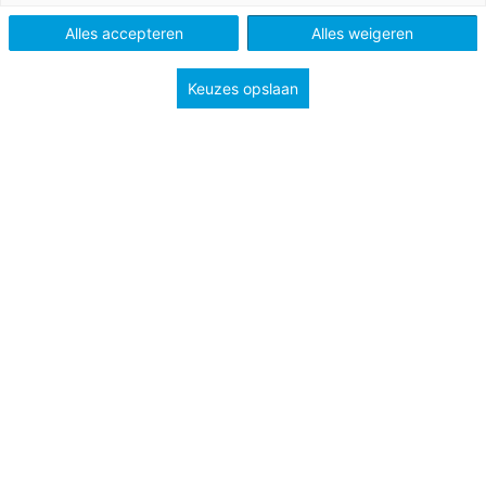
Alles accepteren
Alles weigeren
Keuzes opslaan
Misschien kent iemand de
Tamagotchi
nog wel. Een
digitaal huisdier dat je in leven moest houden door hem
af en toe eten te geven en met hem te spelen. Een echte
hit, zo’n tien jaar geleden. Twee studenten van de Fontys
Hogeschool gebruiken dit idee nu om scholieren
verstandige keuzes te leren maken op het gebied van