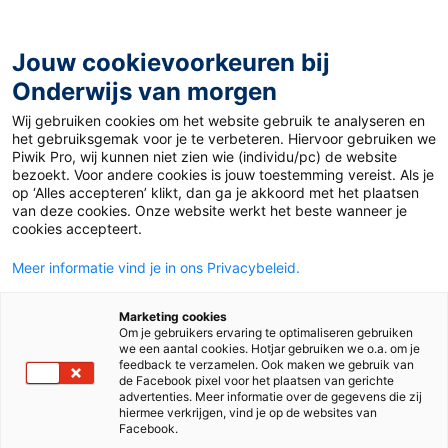
Ga
naar
de
Jouw cookievoorkeuren bij
inhoud
Onderwijs van morgen
Wij gebruiken cookies om het website gebruik te analyseren en
Home
»
SMALLZY, EEN GOED IDEE?
het gebruiksgemak voor je te verbeteren. Hiervoor gebruiken we
Piwik Pro, wij kunnen niet zien wie (individu/pc) de website
bezoekt. Voor andere cookies is jouw toestemming vereist. Als je
5 januari 2009
Door
Jan-Willem Visser
op ‘Alles accepteren’ klikt, dan ga je akkoord met het plaatsen
SMALLZY, EEN GOED
van deze cookies. Onze website werkt het beste wanneer je
cookies accepteert.
IDEE?
Meer informatie vind je in ons Privacybeleid.
Marketing cookies
Om je gebruikers ervaring te optimaliseren gebruiken
Nieuws
we een aantal cookies. Hotjar gebruiken we o.a. om je
feedback te verzamelen. Ook maken we gebruik van
de Facebook pixel voor het plaatsen van gerichte
advertenties. Meer informatie over de gegevens die zij
hiermee verkrijgen, vind je op de websites van
Facebook.