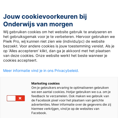
Ga
naar
de
Jouw cookievoorkeuren bij
inhoud
Onderwijs van morgen
Wij gebruiken cookies om het website gebruik te analyseren en
Home
»
Materiaal PO
»
Winterse taalpuzzels
het gebruiksgemak voor je te verbeteren. Hiervoor gebruiken we
Piwik Pro, wij kunnen niet zien wie (individu/pc) de website
bezoekt. Voor andere cookies is jouw toestemming vereist. Als je
Winterse
op ‘Alles accepteren’ klikt, dan ga je akkoord met het plaatsen
van deze cookies. Onze website werkt het beste wanneer je
cookies accepteert.
taalpuzzels
Meer informatie vind je in ons Privacybeleid.
PO
Marketing cookies
Om je gebruikers ervaring te optimaliseren gebruiken
we een aantal cookies. Hotjar gebruiken we o.a. om je
feedback te verzamelen. Ook maken we gebruik van
de Facebook pixel voor het plaatsen van gerichte
Vak
Taal
advertenties. Meer informatie over de gegevens die zij
hiermee verkrijgen, vind je op de websites van
Methode
Staal 2
Taal actief 5
Facebook.