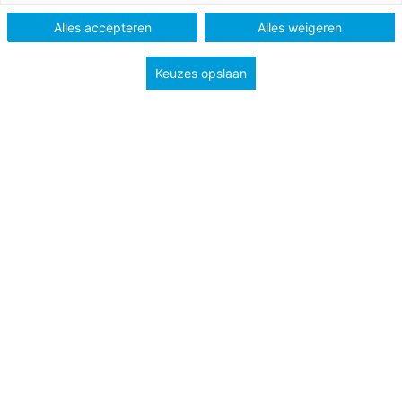
Type
Lessuggesties
Alles accepteren
Alles weigeren
Onderwerp
Spelletjes
Keuzes opslaan
Groep
5
6