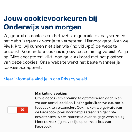
Ga
naar
de
Jouw cookievoorkeuren bij
inhoud
Onderwijs van morgen
Wij gebruiken cookies om het website gebruik te analyseren en
Home
»
Materiaal PO
»
Whitepaper Woordenschat in
het gebruiksgemak voor je te verbeteren. Hiervoor gebruiken we
Staal
Piwik Pro, wij kunnen niet zien wie (individu/pc) de website
bezoekt. Voor andere cookies is jouw toestemming vereist. Als je
op ‘Alles accepteren’ klikt, dan ga je akkoord met het plaatsen
14 januari 2019
Door
de redactie
van deze cookies. Onze website werkt het beste wanneer je
Whitepaper
cookies accepteert.
Meer informatie vind je in ons Privacybeleid.
Woordenschat in
Marketing cookies
Staal
Om je gebruikers ervaring te optimaliseren gebruiken
we een aantal cookies. Hotjar gebruiken we o.a. om je
feedback te verzamelen. Ook maken we gebruik van
de Facebook pixel voor het plaatsen van gerichte
advertenties. Meer informatie over de gegevens die zij
PO
hiermee verkrijgen, vind je op de websites van
Facebook.