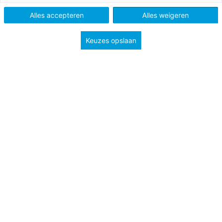
Alles accepteren
Alles weigeren
Vak
Taal
Methode
Staal
Keuzes opslaan
Type
Handig bij je les
Groep
4
5
6
7
8