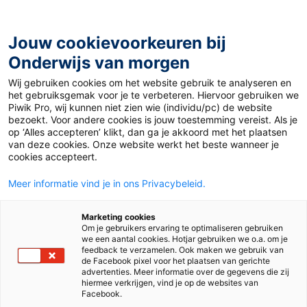
Ga
naar
de
Jouw cookievoorkeuren bij
inhoud
Onderwijs van morgen
Wij gebruiken cookies om het website gebruik te analyseren en
Home
»
Materiaal PO
»
Webinar: van start met Pluspunt
het gebruiksgemak voor je te verbeteren. Hiervoor gebruiken we
Piwik Pro, wij kunnen niet zien wie (individu/pc) de website
bezoekt. Voor andere cookies is jouw toestemming vereist. Als je
Webinar: van start
op ‘Alles accepteren’ klikt, dan ga je akkoord met het plaatsen
van deze cookies. Onze website werkt het beste wanneer je
cookies accepteert.
met Pluspunt
Meer informatie vind je in ons Privacybeleid.
PO
Marketing cookies
Om je gebruikers ervaring te optimaliseren gebruiken
we een aantal cookies. Hotjar gebruiken we o.a. om je
feedback te verzamelen. Ook maken we gebruik van
de Facebook pixel voor het plaatsen van gerichte
Vak
Rekenen
advertenties. Meer informatie over de gegevens die zij
hiermee verkrijgen, vind je op de websites van
Methode
Pluspunt 4
Facebook.