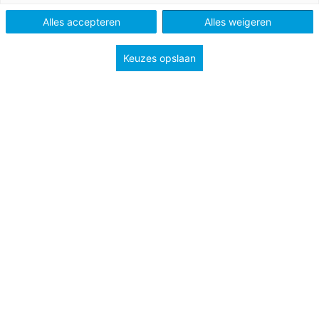
Type
Algemeen
Alles accepteren
Alles weigeren
Groep
3
4
5
6
7
8
Keuzes opslaan