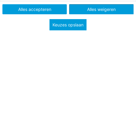
Methode
Lijn 3
Alles accepteren
Alles weigeren
Type
Handig bij je les
Keuzes opslaan
Groep
3