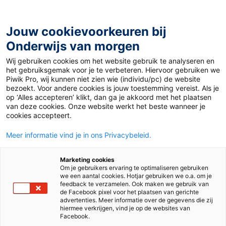
Ga
naar
de
Jouw cookievoorkeuren bij
inhoud
Onderwijs van morgen
Wij gebruiken cookies om het website gebruik te analyseren en
Home
»
Materiaal PO
»
Voor – koor – door – lezen
het gebruiksgemak voor je te verbeteren. Hiervoor gebruiken we
Piwik Pro, wij kunnen niet zien wie (individu/pc) de website
bezoekt. Voor andere cookies is jouw toestemming vereist. Als je
16 mei 2015
Door
Suze Hodzelmans
op ‘Alles accepteren’ klikt, dan ga je akkoord met het plaatsen
Voor – koor – door –
van deze cookies. Onze website werkt het beste wanneer je
cookies accepteert.
lezen
Meer informatie vind je in ons Privacybeleid.
Marketing cookies
Om je gebruikers ervaring te optimaliseren gebruiken
PO
we een aantal cookies. Hotjar gebruiken we o.a. om je
feedback te verzamelen. Ook maken we gebruik van
de Facebook pixel voor het plaatsen van gerichte
advertenties. Meer informatie over de gegevens die zij
Vak
Aanvankelijk lezen
hiermee verkrijgen, vind je op de websites van
Facebook.