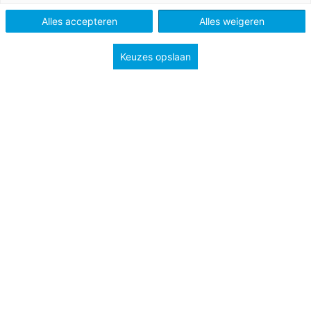
Vak
Rekenen
Alles accepteren
Alles weigeren
Methode
De wereld in getallen 4
De wereld in getallen 5
Pluspunt 3
Keuzes opslaan
Pluspunt 4
Type
Lessuggesties
Onderwerp
Spelletjes
Groep
5