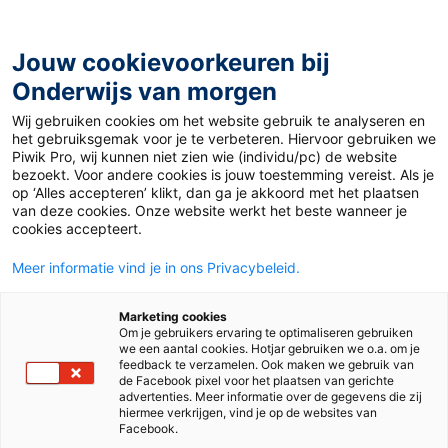
Ga
naar
de
Jouw cookievoorkeuren bij
inhoud
Onderwijs van morgen
Wij gebruiken cookies om het website gebruik te analyseren en
Home
»
Materiaal PO
»
Spelenderwijs rekenen: Sommen
het gebruiksgemak voor je te verbeteren. Hiervoor gebruiken we
roven
Piwik Pro, wij kunnen niet zien wie (individu/pc) de website
bezoekt. Voor andere cookies is jouw toestemming vereist. Als je
op ‘Alles accepteren’ klikt, dan ga je akkoord met het plaatsen
Spelenderwijs
van deze cookies. Onze website werkt het beste wanneer je
cookies accepteert.
rekenen: Sommen
Meer informatie vind je in ons Privacybeleid.
roven
Marketing cookies
Om je gebruikers ervaring te optimaliseren gebruiken
we een aantal cookies. Hotjar gebruiken we o.a. om je
feedback te verzamelen. Ook maken we gebruik van
de Facebook pixel voor het plaatsen van gerichte
PO
advertenties. Meer informatie over de gegevens die zij
hiermee verkrijgen, vind je op de websites van
Facebook.