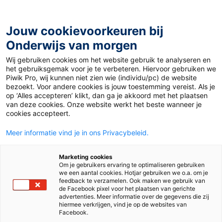
Ga
naar
de
Jouw cookievoorkeuren bij
inhoud
Onderwijs van morgen
Wij gebruiken cookies om het website gebruik te analyseren en
Home
»
Materiaal PO
»
Spelen met letters
het gebruiksgemak voor je te verbeteren. Hiervoor gebruiken we
Piwik Pro, wij kunnen niet zien wie (individu/pc) de website
bezoekt. Voor andere cookies is jouw toestemming vereist. Als je
14 januari 2018
Door
de redactie
op ‘Alles accepteren’ klikt, dan ga je akkoord met het plaatsen
Spelen met letters
van deze cookies. Onze website werkt het beste wanneer je
cookies accepteert.
Meer informatie vind je in ons Privacybeleid.
PO
Marketing cookies
Om je gebruikers ervaring te optimaliseren gebruiken
we een aantal cookies. Hotjar gebruiken we o.a. om je
Vak
Kleuters
feedback te verzamelen. Ook maken we gebruik van
de Facebook pixel voor het plaatsen van gerichte
advertenties. Meer informatie over de gegevens die zij
Methode
Kleuterplein 1
Kleuterplein 2
hiermee verkrijgen, vind je op de websites van
Facebook.
Type
Handig bij je les