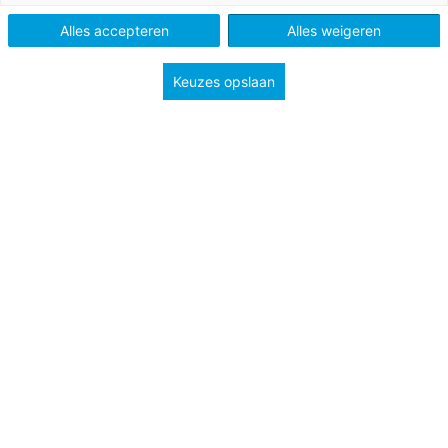
Alles accepteren
Alles weigeren
Groep
1
2
Keuzes opslaan
Kleuterplein besteedt veel aandacht aan beginnende
geletterdheid. Je vindt dat bijvoorbeeld terug in de vele
verschillende taal-leesactiviteiten in elk thema en in de