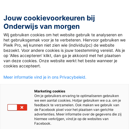
Ga
naar
de
Jouw cookievoorkeuren bij
inhoud
Onderwijs van morgen
Wij gebruiken cookies om het website gebruik te analyseren en
Home
»
Materiaal PO
»
Rekenen met temperaturen
het gebruiksgemak voor je te verbeteren. Hiervoor gebruiken we
Piwik Pro, wij kunnen niet zien wie (individu/pc) de website
bezoekt. Voor andere cookies is jouw toestemming vereist. Als je
Rekenen met
op ‘Alles accepteren’ klikt, dan ga je akkoord met het plaatsen
van deze cookies. Onze website werkt het beste wanneer je
cookies accepteert.
temperaturen
Meer informatie vind je in ons Privacybeleid.
PO
Marketing cookies
Om je gebruikers ervaring te optimaliseren gebruiken
we een aantal cookies. Hotjar gebruiken we o.a. om je
feedback te verzamelen. Ook maken we gebruik van
de Facebook pixel voor het plaatsen van gerichte
Vak
Rekenen
advertenties. Meer informatie over de gegevens die zij
hiermee verkrijgen, vind je op de websites van
Methode
De wereld in getallen 4
Facebook.