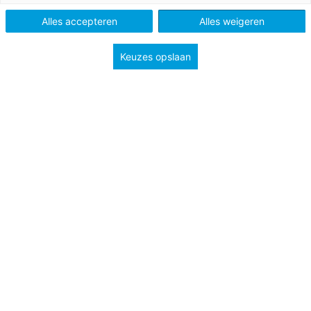
Type
Lessuggesties
Alles accepteren
Alles weigeren
Onderwerp
Meten en meetkunde
Ontdekken
Keuzes opslaan
Groep
7
8
Tags
Proefjes en experimenten