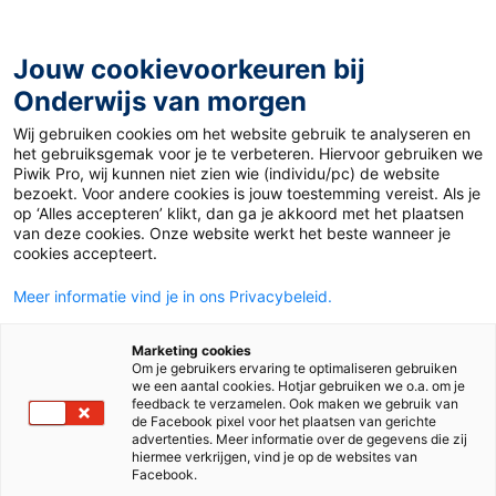
Ga
naar
de
Jouw cookievoorkeuren bij
inhoud
Onderwijs van morgen
Wij gebruiken cookies om het website gebruik te analyseren en
Home
»
Materiaal PO
»
Printbladen met de verkleinde
het gebruiksgemak voor je te verbeteren. Hiervoor gebruiken we
wandkaarten
Piwik Pro, wij kunnen niet zien wie (individu/pc) de website
bezoekt. Voor andere cookies is jouw toestemming vereist. Als je
op ‘Alles accepteren’ klikt, dan ga je akkoord met het plaatsen
Printbladen met de
van deze cookies. Onze website werkt het beste wanneer je
cookies accepteert.
verkleinde
Meer informatie vind je in ons Privacybeleid.
wandkaarten
Marketing cookies
Om je gebruikers ervaring te optimaliseren gebruiken
we een aantal cookies. Hotjar gebruiken we o.a. om je
feedback te verzamelen. Ook maken we gebruik van
de Facebook pixel voor het plaatsen van gerichte
PO
advertenties. Meer informatie over de gegevens die zij
hiermee verkrijgen, vind je op de websites van
Facebook.