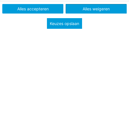
Vak
Aanvankelijk lezen
Alles accepteren
Alles weigeren
Methode
Lijn 3 - 2e editie
Keuzes opslaan
Type
Handig bij je les
Groep
3