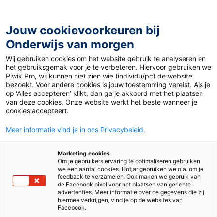
Ga
naar
de
Jouw cookievoorkeuren bij
inhoud
Onderwijs van morgen
Wij gebruiken cookies om het website gebruik te analyseren en
Home
»
Materiaal PO
»
Presentatie ouderavond
het gebruiksgemak voor je te verbeteren. Hiervoor gebruiken we
Piwik Pro, wij kunnen niet zien wie (individu/pc) de website
bezoekt. Voor andere cookies is jouw toestemming vereist. Als je
2 januari 2015
Door
Esther Hoppenbrouwers
op ‘Alles accepteren’ klikt, dan ga je akkoord met het plaatsen
Presentatie
van deze cookies. Onze website werkt het beste wanneer je
cookies accepteert.
ouderavond
Meer informatie vind je in ons Privacybeleid.
Marketing cookies
Om je gebruikers ervaring te optimaliseren gebruiken
PO
we een aantal cookies. Hotjar gebruiken we o.a. om je
feedback te verzamelen. Ook maken we gebruik van
de Facebook pixel voor het plaatsen van gerichte
advertenties. Meer informatie over de gegevens die zij
Vak
Kleuters
hiermee verkrijgen, vind je op de websites van
Facebook.