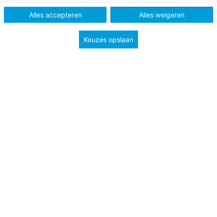
Methode
Kleuterplein 1
Alles accepteren
Alles weigeren
Type
Algemeen
Keuzes opslaan
Groep
1
2
Ouders zijn vaak zeer geïnteresseerd in het onderwijs dat
hun kind op school krijgt. Dit geldt vooral voor de ouders
van kleuters. Hun kinderen zitten immers voor het eerst