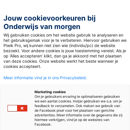
Ga
naar
de
Jouw cookievoorkeuren bij
inhoud
Onderwijs van morgen
Wij gebruiken cookies om het website gebruik te analyseren en
Home
»
Materiaal PO
»
Ouderbrief 3 sterren
het gebruiksgemak voor je te verbeteren. Hiervoor gebruiken we
Piwik Pro, wij kunnen niet zien wie (individu/pc) de website
bezoekt. Voor andere cookies is jouw toestemming vereist. Als je
17 december 2014
Door
Suze Hodzelmans
op ‘Alles accepteren’ klikt, dan ga je akkoord met het plaatsen
Ouderbrief 3 sterren
van deze cookies. Onze website werkt het beste wanneer je
cookies accepteert.
Meer informatie vind je in ons Privacybeleid.
PO
Marketing cookies
Om je gebruikers ervaring te optimaliseren gebruiken
we een aantal cookies. Hotjar gebruiken we o.a. om je
Vak
Aanvankelijk lezen
feedback te verzamelen. Ook maken we gebruik van
de Facebook pixel voor het plaatsen van gerichte
advertenties. Meer informatie over de gegevens die zij
Methode
Lijn 3
hiermee verkrijgen, vind je op de websites van
Facebook.
Type
Algemeen