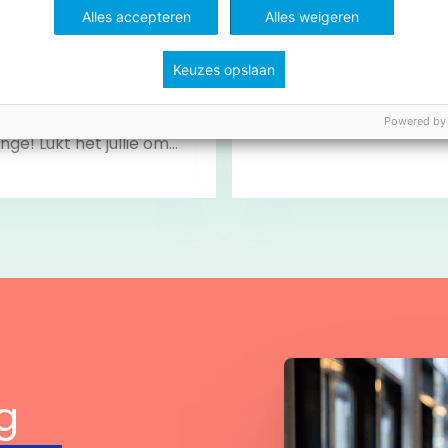
Alles accepteren
Alles weigeren
ingo
Lijn 3: aftellen naar de Si
Keuzes opslaan
ee aan de
Aftelkalender naar
dspannende lees-
Sinterklaas.
Powered by
nge! Lukt het jullie om
hallenges te
engen? Klaar voor de
… LEES!
Bekijk
Bekijk
g