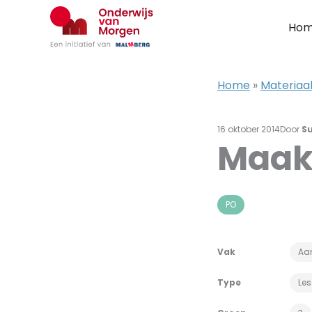
Ga
naar
Ho
de
inhoud
Home
»
Materiaa
16 oktober 2014
Door
S
Maak
PO
Vak
Aan
Type
Le