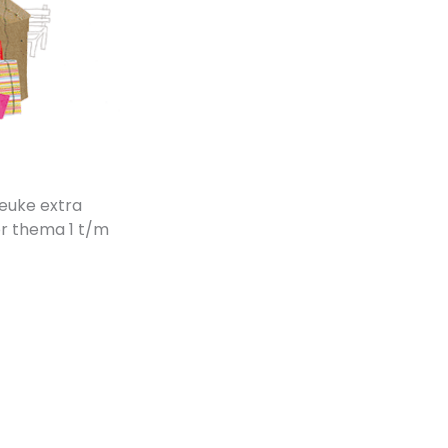
euke extra
or thema 1 t/m