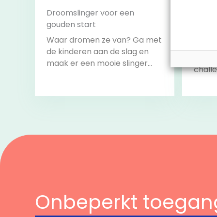
Droomslinger voor een
gouden start
Leesb
Waar dromen ze van? Ga met
Doe m
de kinderen aan de slag en
razen
maak er een mooie slinger
challe
van om het lokaal mee te
alle c
versieren.
volbr
start 
Bekijk
Onbeperkt toegan