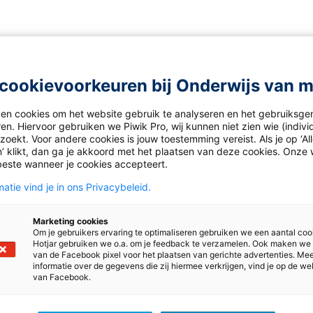
cookievoorkeuren bij Onderwijs van 
ken cookies om het website gebruik te analyseren en het gebruiksge
en. Hiervoor gebruiken we Piwik Pro, wij kunnen niet zien wie (indiv
oekt. Voor andere cookies is jouw toestemming vereist. Als je op ‘Al
’ klikt, dan ga je akkoord met het plaatsen van deze cookies. Onze 
beste wanneer je cookies accepteert.
atie vind je in ons Privacybeleid.
Marketing cookies
Om je gebruikers ervaring te optimaliseren gebruiken we een aantal coo
Hotjar gebruiken we o.a. om je feedback te verzamelen. Ook maken we
van de Facebook pixel voor het plaatsen van gerichte advertenties. Me
informatie over de gegevens die zij hiermee verkrijgen, vind je op de we
van Facebook.