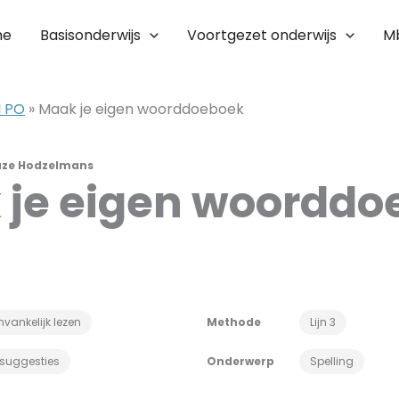
me
Basisonderwijs
Voortgezet onderwijs
M
l PO
»
Maak je eigen woorddoeboek
uze Hodzelmans
 je eigen woorddo
vankelijk lezen
Methode
Lijn 3
ssuggesties
Onderwerp
Spelling