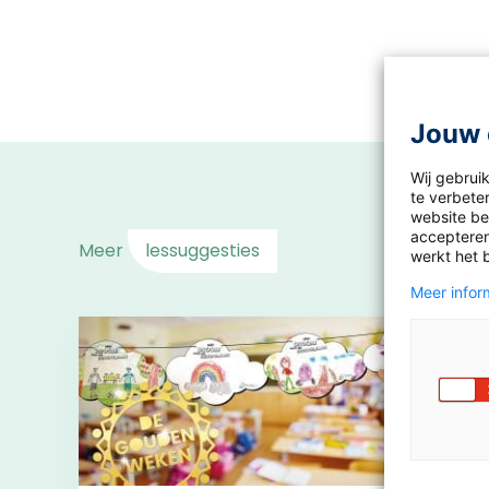
Jouw 
Wij gebrui
te verbeter
website bez
accepteren
Meer
lessuggesties
werkt het 
Meer inform