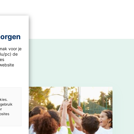
morgen
mak voor je
idu/pc) de
les
website
kies.
 gebruik
er
bsites