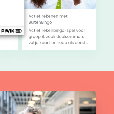
nt
Actief rekenen met
BuitenBingo
Actief rekenbingo-spel voor
groep 8: zoek deelsommen,
vul je kaart en roep als eerste
‘Bingo!’.
Bekijk