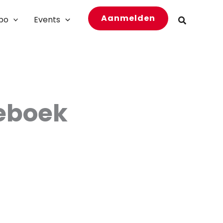
Aanmelden
bo
Events
Zoeken
eboek